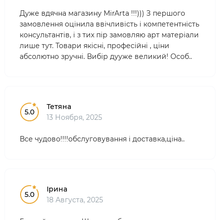
Дуже вдячна магазину MirArta !!!))) З першого
замовлення оцінила ввічливість і компетентність
консультантів, і з тих пір замовляю арт матеріали
лише тут. Товари якісні, професійні , ціни
абсолютно зручні. Вибір дууже великий! Особ..
Тетяна
5.0
13 Ноября, 2025
Все чудово!!!!обслуговування і доставка,ціна..
Ірина
5.0
18 Августа, 2025