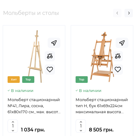
Мольберты и столы
Хит
Top
Top
В наличии
В наличии
Мольберт стационарный
Мольберт стационарный
№41, Лира, сосна,
тип Н, бук 61x69x224см
61х80х170 см., мак. высота
максимальная высота
полотна 124 см., ROSA
полотна 150 см, MEEDEN
Studio
6059
1 034 грн.
8 505 грн.