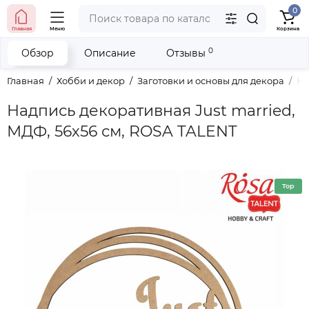
0
тел. (098) 673-42-06
Главная
Меню
Корзина
тел. (050) 604-08-22
наши контакты
0
Обзор
Описание
Отзывы
Главная
Хобби и декор
Заготовки и основы для декора
На
Надпись декоративная Just married,
МДФ, 56х56 см, ROSA TALENT
Top