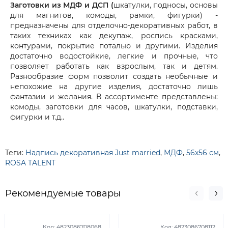
Заготовки из МДФ и ДСП (
шкатулки, подносы, основы
для магнитов, комоды, рамки, фигурки) -
предназначены для отделочно-декоративных работ, в
таких техниках как декупаж, роспись красками,
контурами, покрытие поталью и другими. Изделия
достаточно водостойкие, легкие и прочные, что
позволяет работать как взрослым, так и детям.
Разнообразие форм позволит создать необычные и
непохожие на другие изделия, достаточно лишь
фантазии и желания. В ассортименте представлены:
комоды, заготовки для часов, шкатулки, подставки,
фигурки и т.д..
Теги:
Надпись декоративная Just married
,
МДФ
,
56х56 см
,
ROSA TALENT
Рекомендуемые товары
Код:
4823086708068
Код:
4823086708112