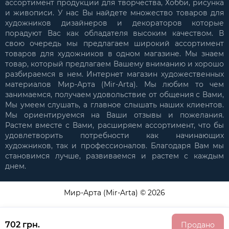
ассортимент продукции для творчества, Хобби, рисунка
и живописи. У нас Вы найдете множество товаров для
художников дизайнеров и декораторов которые
порадуют Вас как обладателя высоким качеством. В
свою очередь мы предлагаем широкий ассортимент
товаров для художников в одном магазине. Мы знаем
товар, который предлагаем Вашему вниманию и хорошо
разбираемся в нем. Интернет магазин художественных
материалов Мир-Арта (Mir-Arta). Мы любим то чем
занимаемся, получаем удовольствие от общения с Вами,
Мы умеем слушать, а главное слышать наших клиентов.
Мы ориентируемся на Ваши отзывы и пожелания.
Растем вместе с Вами, расширяем ассортимент, что бы
удовлетворить потребности как начинающих
художников, так и профессионалов. Благодаря Вам мы
становимся лучше, развиваемся и растем с каждым
днем.
Мир-Арта (Mir-Arta) © 2026
702 грн.
Продано