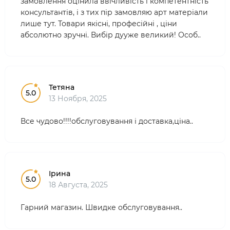
замовлення оцінила ввічливість і компетентність
консультантів, і з тих пір замовляю арт матеріали
лише тут. Товари якісні, професійні , ціни
абсолютно зручні. Вибір дууже великий! Особ..
Тетяна
5.0
13 Ноября, 2025
Все чудово!!!!обслуговування і доставка,ціна..
Ірина
5.0
18 Августа, 2025
Гарний магазин. Швидке обслуговування..