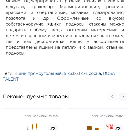
можно задекорировать в разных техниках таких как
декупаж, кракелюр, Мраморирование, роспись
красками и очертаниями, мозаика, глазирования,
позолота и др. Оформленные со вкусом
собственноручно ящики, подносы, стаканы можно
подарить любому, ведь заготовки интересные и
детям, и взрослым и могут использоваться как в быту,
так и как декоративная вещь. В ассортименте
представлены ящики на петлях и с замком, стаканы,
подносы.
Теги:
Ящик прямоугольный
,
51х33х21 см
,
сосна
,
ROSA
TALENT
Рекомендуемые товары
Код:
4823086708068
Код:
4823086708112