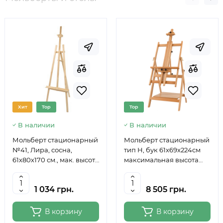
Хит
Top
Top
В наличии
В наличии
Мольберт стационарный
Мольберт стационарный
№41, Лира, сосна,
тип Н, бук 61x69x224см
61х80х170 см., мак. высота
максимальная высота
полотна 124 см., ROSA
полотна 150 см, MEEDEN
Studio
6059
1 034 грн.
8 505 грн.
В корзину
В корзину