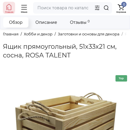
0
тел. (098) 673-42-06
Главная
Меню
Корзина
тел. (050) 604-08-22
наши контакты
0
Обзор
Описание
Отзывы
Главная
Хобби и декор
Заготовки и основы для декора
Ящ
Ящик прямоугольный, 51х33х21 см,
сосна, ROSA TALENT
Top