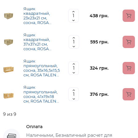
(28601)
Ящик
квадратный,
438 грн.
23х23х21 см,
сосна, ROSA
TALENT
Ящик
квадратный,
595 грн.
37х37х21 см,
сосна, ROSA
TALENT
Ящик
прямоугольный,
324 грн.
сосна, 35х16,5х15,5
см, ROSA TALENT
(28603)
Ящик
прямоугольный,
376 грн.
сосна, 41х19х18
см, ROSA TALENT
(28602)
9 из 9
Оплата
Наличными, Безналичный расчет для