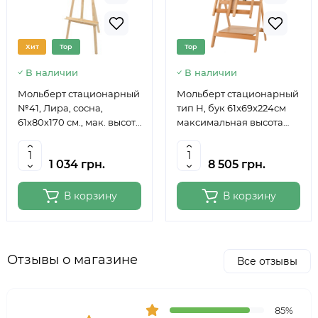
Хит
Top
Top
В наличии
В наличии
Мольберт стационарный
Мольберт стационарный
№41, Лира, сосна,
тип Н, бук 61x69x224см
61х80х170 см., мак. высота
максимальная высота
полотна 124 см., ROSA
полотна 150 см, MEEDEN
Studio
6059
1 034 грн.
8 505 грн.
В корзину
В корзину
Отзывы о магазине
Все отзывы
85%