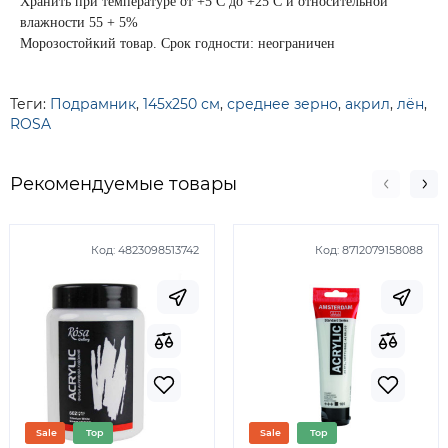
Хранить при температуре от +5 С до +25 С и относительной
влажности 55 + 5%
Морозостойкий товар. Срок годности: неограничен
Теги:
Подрамник
,
145х250 см
,
среднее зерно
,
акрил
,
лён
,
ROSA
Рекомендуемые товары
Код:
4823098513742
Код:
8712079158088
Sale
Top
Sale
Top