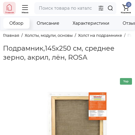
0
тел. (098) 673-42-06
Главная
Меню
Корзина
тел. (050) 604-08-22
наши контакты
Обзор
Описание
Характеристики
Отзы
Главная
Холсты, модули, основы
Холст на подрамнике
Под
Подрамник,145х250 см, среднее
зерно, акрил, лён, ROSA
Top