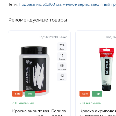
Теги:
Подрамник
,
30х100 см
,
мелкое зерно
,
масляный гр
Рекомендуемые товары
Код:
4823098513742
Код:
8
3
2
9
Днів
1
5
Годин
0
8
хвилин
4
2
сек
Sale
Top
Sale
Top
В наличии
В наличии
Краска акриловая, Белила
Краска акрилова