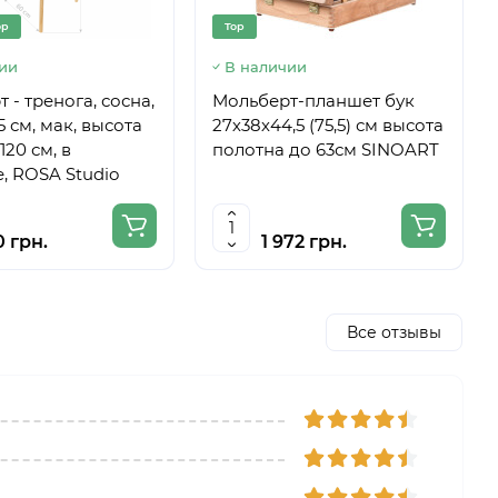
op
Top
ии
В наличии
 - тренога, сосна,
Мольберт-планшет бук
5 см, мак, высота
27х38х44,5 (75,5) см высота
120 см, в
полотна до 63см SINOART
, ROSA Studio
0 грн.
1 972 грн.
Все отзывы