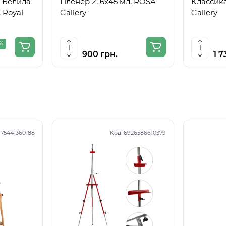
 Белила
Пленер 2, 6х45 мл, ROSA
Классика
 Royal
Gallery
Gallery
 %
900 грн.
1 7
75441360188
Код:
6926586610379