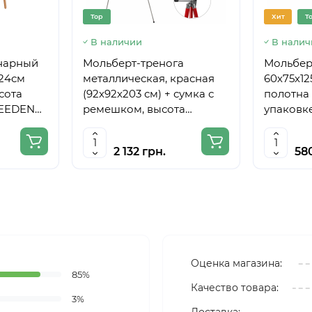
Top
Хит
T
В наличии
В налич
нарный
Мольберт-тренога
Мольберт
224см
металлическая, красная
60х75х12
сота
(92х92х203 см) + сумка с
полотна 
MEEDEN
ремешком, высота
упаковке
полотна до 78 см,D,K,ART
CRAFT
2 132 грн.
58
Оценка магазина:
85%
Качество товара:
3%