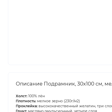
Описание Подрамник, 30х100 см, ме
Холст:
100% лён
Плотность:
мелкое зерно (230г/м2)
Проклейка:
высококачественный желатин, три сло
Грунт:
масляно-эмульсионный, четыре слоя