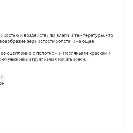
ойкостью к воздействиям влаги и температуры, что
своеобразие зернистости холста, имеющее
.
шее сцепление с полотном и масляными красками,
-эмульсионный грунт нельзя мочить водой.
й.
рн.