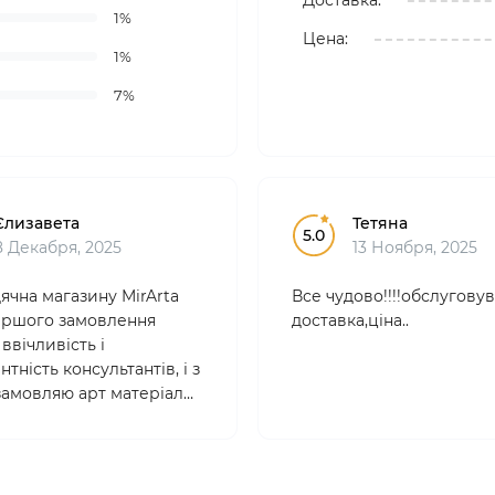
Доставка:
1%
Цена:
1%
7%
Єлизавета
Тетяна
5.0
8 Декабря, 2025
13 Ноября, 2025
ячна магазину MirArta
Все чудово!!!!обслуговув
 першого замовлення
доставка,ціна..
ввічливість і
тність консультантів, і з
 замовляю арт матеріали
. Товари якісні,
йні , ціни абсолютно
 Вибір дууже великий!