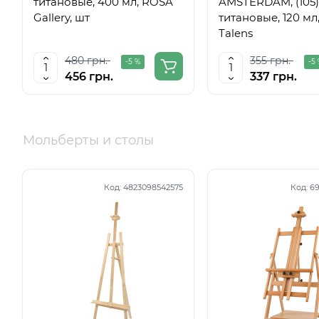
титановые, 400 мл, ROSA
AMSTERDAM, (105)
Gallery, шт
титановые, 120 мл,
Talens
480 грн.
355 грн.
-5 %
-5
456 грн.
337 грн.
Мольберты и столы
Код:
4823098542575
Код:
69