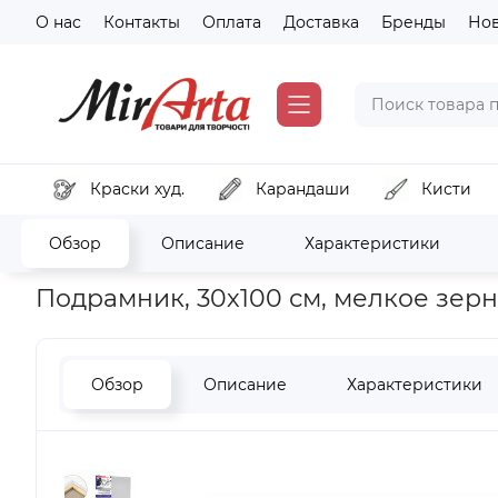
О нас
Контакты
Оплата
Доставка
Бренды
Но
Краски худ.
Карандаши
Кисти
Обзор
Описание
Характеристики
Главная
Холсты, модули, основы
Холст на подрамнике
Подрамник, 30х100 см, мелкое зерн
Обзор
Описание
Характеристики