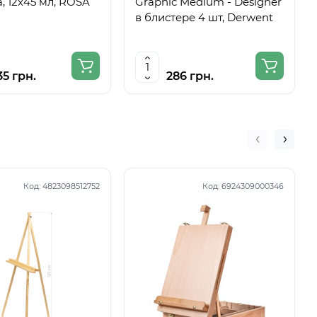
, 12х45 мл, ROSA
Graphic Medium - Designer
в блистере 4 шт, Derwent
35 грн.
286 грн.
Код:
4823098512752
Код:
6924309000346