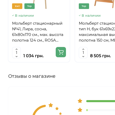
Хит
Top
Top
В наличии
В наличии
Мольберт стационарный
Мольберт стацио
№41, Лира, сосна,
тип Н, бук 61x69x
61х80х170 см., мак. высота
максимальная вы
полотна 124 см., ROSA
полотна 150 см, 
Studio
6059
1 034 грн.
8 505 грн.
Отзывы о магазине