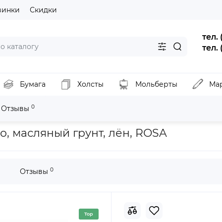
винки
Скидки
тел.
тел.
Бумага
Холсты
Мольберты
Ма
0
Отзывы
Подрамник, 30х100 см, мелкое зерно, масляный грунт, лён, ROSA
о, масляный грунт, лён, ROSA
0
Отзывы
Top