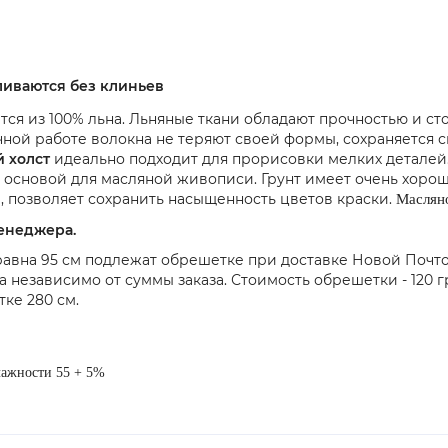
ливаются без клиньев
тся из 100% льна. Льняные ткани обладают прочностью и ст
чной работе волокна не теряют своей формы, сохраняется 
 холст
идеально подходит для прорисовки мелких деталей
 основой для масляной живописи. Грунт имеет очень хоро
а, позволяет сохранить насыщенность цветов краски.
Масляно
менеджера.
равна 95 см подлежат обрешетке при доставке Новой Почто
а независимо от суммы заказа. Стоимость обрешетки - 120 г
ке 280 см.
лажности 55 + 5%