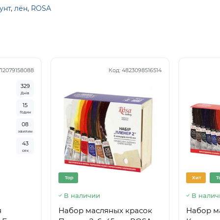
унт
,
лён
,
ROSA
712079158088
Код:
4823098516514
3
2
9
Днів
1
5
Годин
0
8
хвилин
4
2
сек
Top
Хит
T
В наличии
В налич
я
Набор масляных красок
Набор м