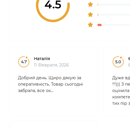
4.5
Наталія
4.7
5.0
11 Февраля, 2026
Добрий день. Щиро дякую за
Дуже вд
оперативність. Товар сьогодні
!!!))) З
забрала, все ок...
оцінила 
компетен
тих пір
лише тут
професі
зручні.
Особ..