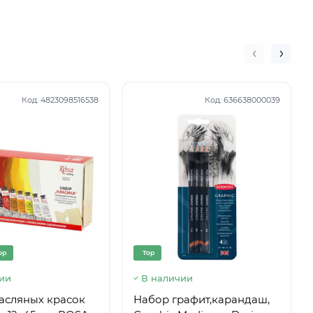
Код:
4823098516538
Код:
636638000039
op
Top
ии
В наличии
асляных красок
Набор графит,карандаш,