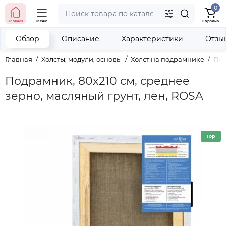
0
тел. (098) 673-42-06
Главная
Меню
Корзина
тел. (050) 604-08-22
наши контакты
Обзор
Описание
Характеристики
Отзы
Главная
Холсты, модули, основы
Холст на подрамнике
Под
Подрамник, 80х210 см, среднее
зерно, масляный грунт, лён, ROSA
Top