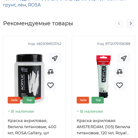
грунт
,
лён
,
ROSA
Рекомендуемые товары
Код:
4823098513742
Код:
8712079158088
Sale
Top
Sale
Top
В наличии
В наличии
Краска акриловая,
Краска акриловая
Белила титановые, 400
AMSTERDAM, (105) Белила
мл, ROSA Gallery, шт
титановые, 120 мл, Royal