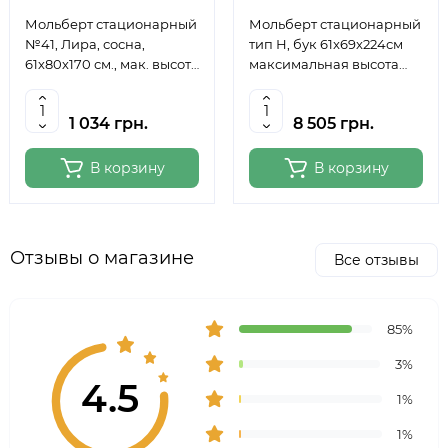
Мольберт стационарный
Мольберт стационарный
№41, Лира, сосна,
тип Н, бук 61x69x224см
61х80х170 см., мак. высота
максимальная высота
полотна 124 см., ROSA
полотна 150 см, MEEDEN
Studio
6059
1 034 грн.
8 505 грн.
В корзину
В корзину
Отзывы о магазине
Все отзывы
85%
3%
4.5
1%
1%