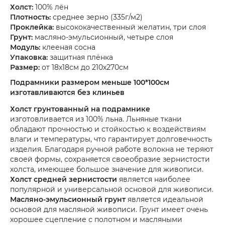
Холст:
100% лён
Плотность:
среднее зерно (335г/м2)
Проклейка:
высококачественный желатин, три слоя
Грунт:
масляно-эмульсионный, четыре слоя
Модуль:
клееная сосна
Упаковка:
защитная плёнка
Размер:
от 18х18см до 210х270см
Подрамники размером меньше 100*100см
изготавливаются без клиньев
Холст грунтованный на подрамнике
изготовливается из 100% льна. Льняные ткани
обладают прочностью и стойкостью к воздействиям
влаги и температуры, что гарантирует долговечность
изделия. Благодаря ручной работе волокна не теряют
своей формы, сохраняется своеобразие зернистости
холста, имеющее большое значение для живописи.
Холст
средней зернистости
является наиболее
популярной и универсальной основой для живописи.
Масляно-эмульсионный грунт
является идеальной
основой для масляной живописи. Грунт имеет очень
хорошее сцепление с полотном и масляными