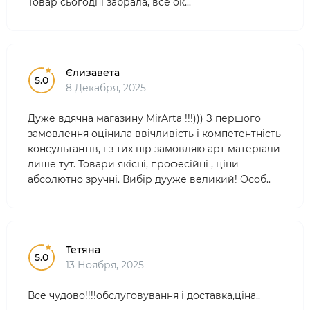
Товар сьогодні забрала, все ок...
Єлизавета
5.0
8 Декабря, 2025
Дуже вдячна магазину MirArta !!!))) З першого
замовлення оцінила ввічливість і компетентність
консультантів, і з тих пір замовляю арт матеріали
лише тут. Товари якісні, професійні , ціни
абсолютно зручні. Вибір дууже великий! Особ..
Тетяна
5.0
13 Ноября, 2025
Все чудово!!!!обслуговування і доставка,ціна..