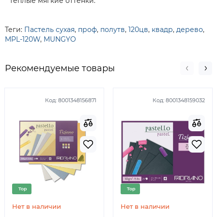
теплые мягкие оттенки.
Теги:
Пастель сухая
,
проф
,
полутв
,
120цв
,
квадр
,
дерево
,
MPL-120W
,
MUNGYO
Рекомендуемые товары
Код:
8001348156871
Код:
8001348159032
Top
Top
Нет в наличии
Нет в наличии