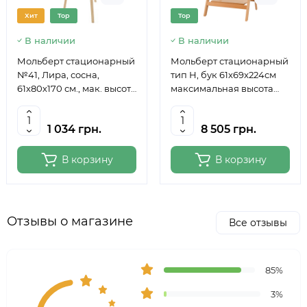
Хит
Top
Top
В наличии
В наличии
Мольберт стационарный
Мольберт стационарный
№41, Лира, сосна,
тип Н, бук 61x69x224см
61х80х170 см., мак. высота
максимальная высота
полотна 124 см., ROSA
полотна 150 см, MEEDEN
Studio
6059
1 034 грн.
8 505 грн.
В корзину
В корзину
Отзывы о магазине
Все отзывы
85%
3%