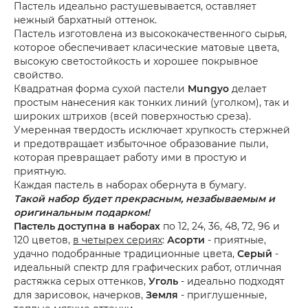
Пастель идеально растушевывается, оставляет
нежный бархатный оттенок.
Пастель изготовлена из высококачественного сырья,
которое обеспечивает класические матовые цвета,
высокую светостойкость и хорошее покрывное
свойство.
Квадратная форма сухой пастели
Mungyo
делает
простым нанесения как тонких линий (уголком), так и
широких штрихов (всей поверхностью среза).
Умеренная твердость исключает хрупкость стержней
и предотвращает избыточное образование пыли,
которая превращает работу ими в простую и
приятную.
Каждая пастель в наборах обернута в бумагу.
Такой набор будет прекрасным, незабываемым и
оригинальным подарком!
Пастель доступна в наборах
по 12, 24, 36, 48, 72, 96 и
120 цветов,
в четырех сериях
:
Асорти
- приятные,
удачно подобранные традиционные цвета,
Серый
-
идеальный спектр для графических работ, отличная
растяжка серых оттенков,
Уголь
- идеально подходят
для зарисовок, начерков
,
Земля
- приглушенные,