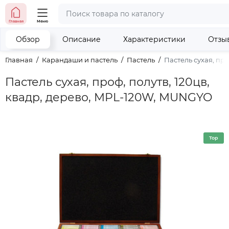
тел. (098) 673-42-06
Главная
Меню
тел. (050) 604-08-22
наши контакты
Обзор
Описание
Характеристики
Отзы
Главная
Карандаши и пастель
Пастель
Пастель сухая, пр
Пастель сухая, проф, полутв, 120цв,
квадр, дерево, MPL-120W, MUNGYO
Top