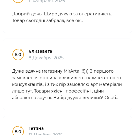
11 Февраля, 2026
Добрий день. Щиро дякую за оперативність.
Товар сьогодні забрала, все ок...
Єлизавета
5.0
8 Декабря, 2025
Дуже вдячна магазину MirArta !!!))) З першого
замовлення оцінила ввічливість і компетентність
консультантів, і з тих пір замовляю арт матеріали
лише тут. Товари якісні, професійні , ціни
абсолютно зручні. Вибір дууже великий! Особ..
Тетяна
5.0