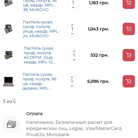
проф, полутв, 36
1,183 грн.
цв, квадр, MPL-
36, MUNGYO
Пастель сухая,
проф, полутв,
1,043 грн.
24цв, квадр, MPL-
24, MUNGYO
Пастель сухая,
проф, полутв,
532 грн.
АСОРТИ, 12цв,
квадр, MPL-12,
MUNGYO
Пастель сухая,
проф, полутв, 96
5,096 грн.
цв, квадр,
дерево, MPL-
96W, MUNGYO
5 из 5
Оплата
Наличными, Безналичный расчет для
юредических лиц, Liqpay, Visa/MasterCard,
Privat24, Monobank