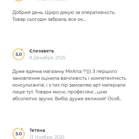
Добрий день. Щиро дякую за оперативність.
Товар сьогодні забрала, все ок...
Єлизавета
5.0
8 Декабря, 2025
Дуже вдячна магазину MirArta !!!))) З першого
замовлення оцінила ввічливість і компетентність
консультантів, і з тих пір замовляю арт матеріали
лише тут. Товари якісні, професійні , ціни
абсолютно зручні. Вибір дууже великий! Особ..
Тетяна
5.0
13 Ноября, 2025