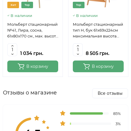
Хит
Top
Top
В наличии
В наличии
Мольберт стационарный
Мольберт стационарный
№41, Лира, сосна,
тип Н, бук 61x69x224см
61х80х170 см., мак. высота
максимальная высота
полотна 124 см., ROSA
полотна 150 см, MEEDEN
Studio
6059
1 034 грн.
8 505 грн.
В корзину
В корзину
Отзывы о магазине
Все отзывы
85%
3%