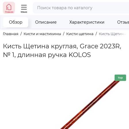
тел. (098) 673-42-06
Главная
Меню
тел. (050) 604-08-22
наши контакты
Обзор
Описание
Характеристики
Отзы
Главная
Кисти и мастихины
Кисти щетина
Кисть Щетина к
Кисть Щетина круглая, Grace 2023R,
№ 1, длинная ручка KOLOS
Top