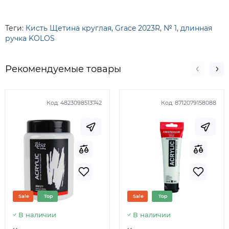
Теги:
Кисть Щетина круглая
,
Grace 2023R
,
№ 1
,
длинная
ручка KOLOS
Рекомендуемые товары
Код:
4823098513742
Код:
8712079158088
Sale
Top
Sale
Top
В наличии
В наличии