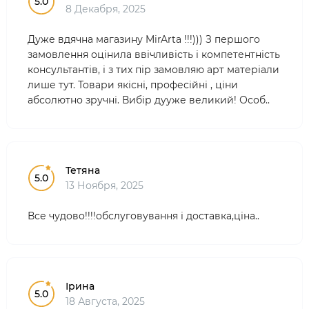
5.0
8 Декабря, 2025
Дуже вдячна магазину MirArta !!!))) З першого
замовлення оцінила ввічливість і компетентність
консультантів, і з тих пір замовляю арт матеріали
лише тут. Товари якісні, професійні , ціни
абсолютно зручні. Вибір дууже великий! Особ..
Тетяна
5.0
13 Ноября, 2025
Все чудово!!!!обслуговування і доставка,ціна..
Ірина
5.0
18 Августа, 2025