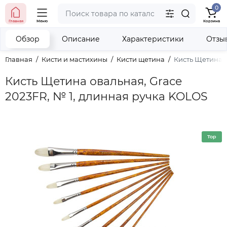
0
тел. (098) 673-42-06
Главная
Меню
Корзина
тел. (050) 604-08-22
наши контакты
Обзор
Описание
Характеристики
Отзы
Главная
Кисти и мастихины
Кисти щетина
Кисть Щетина о
Кисть Щетина овальная, Grace
2023FR, № 1, длинная ручка KOLOS
Top