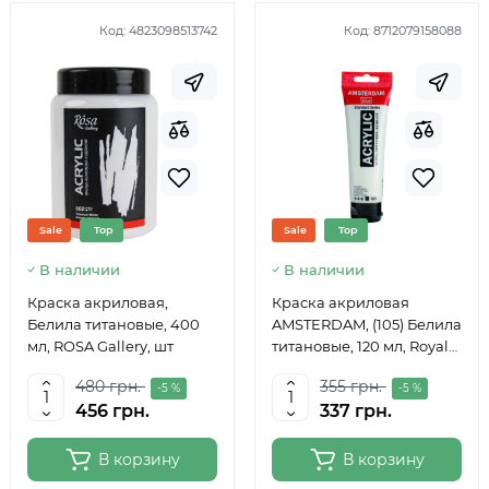
Код:
4823098513742
Код:
8712079158088
Sale
Top
Sale
Top
В наличии
В наличии
Краска акриловая,
Краска акриловая
Белила титановые, 400
AMSTERDAM, (105) Белила
мл, ROSA Gallery, шт
титановые, 120 мл, Royal
Talens
480 грн.
355 грн.
-5 %
-5 %
456 грн.
337 грн.
В корзину
В корзину