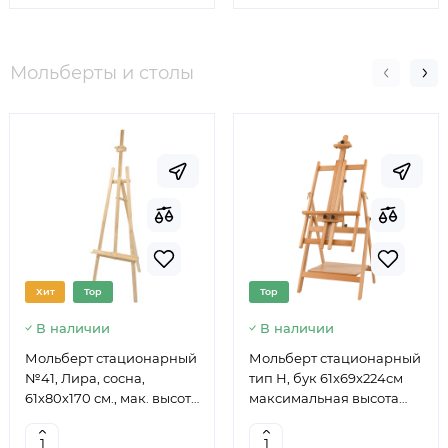
Мольберты и столы
Хит
Top
Top
В наличии
В наличии
Мольберт стационарный
Мольберт стационарный
№41, Лира, сосна,
тип Н, бук 61x69x224см
61х80х170 см., мак. высота
максимальная высота
полотна 124 см., ROSA
полотна 150 см, MEEDEN
Studio
6059