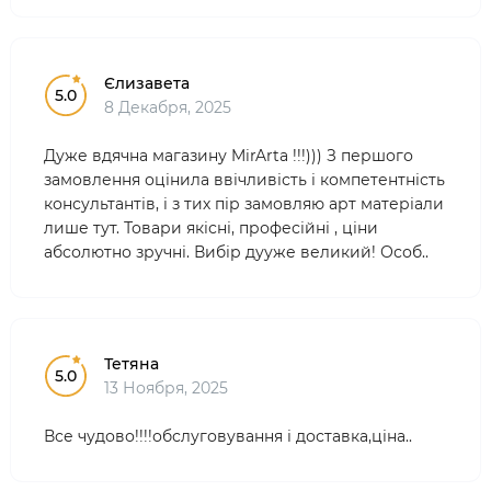
Єлизавета
5.0
8 Декабря, 2025
Дуже вдячна магазину MirArta !!!))) З першого
замовлення оцінила ввічливість і компетентність
консультантів, і з тих пір замовляю арт матеріали
лише тут. Товари якісні, професійні , ціни
абсолютно зручні. Вибір дууже великий! Особ..
Тетяна
5.0
13 Ноября, 2025
Все чудово!!!!обслуговування і доставка,ціна..