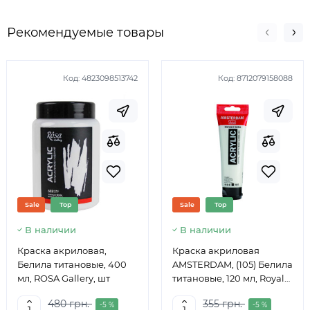
Рекомендуемые товары
Код:
4823098513742
Код:
8712079158088
Sale
Top
Sale
Top
В наличии
В наличии
Краска акриловая,
Краска акриловая
Белила титановые, 400
AMSTERDAM, (105) Белила
мл, ROSA Gallery, шт
титановые, 120 мл, Royal
Talens
480 грн.
355 грн.
-5 %
-5 %