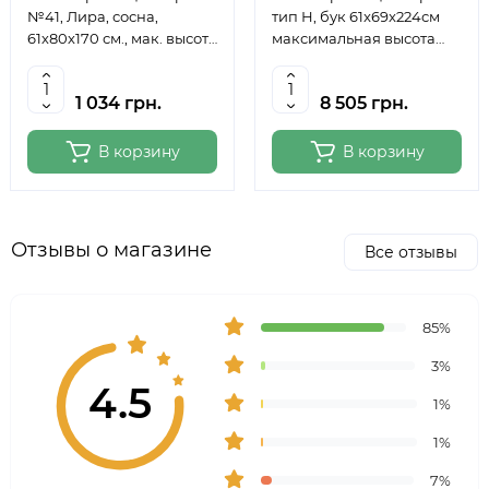
№41, Лира, сосна,
тип Н, бук 61x69x224см
61х80х170 см., мак. высота
максимальная высота
полотна 124 см., ROSA
полотна 150 см, MEEDEN
Studio
6059
1 034 грн.
8 505 грн.
В корзину
В корзину
Отзывы о магазине
Все отзывы
85%
3%
4.5
1%
1%
7%