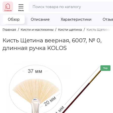
тел. (098) 673-42-06
Главная
Меню
тел. (050) 604-08-22
наши контакты
Обзор
Описание
Характеристики
Отзы
Главная
Кисти и мастихины
Кисти щетина
Кисть Щетина в
Кисть Щетина веерная, 6007, № 0,
длинная ручка KOLOS
Top