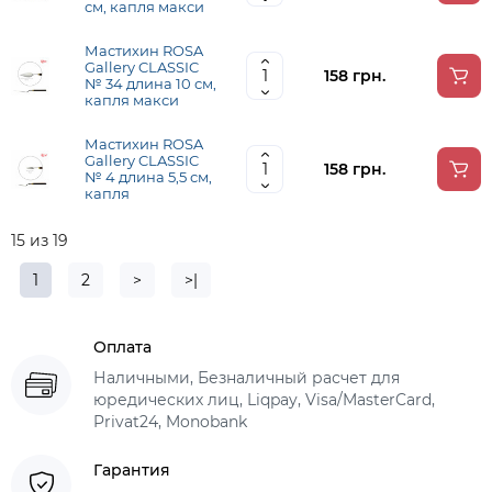
см, капля макси
Мастихин ROSA
Gallery CLASSIC
158 грн.
№ 34 длина 10 см,
капля макси
Мастихин ROSA
Gallery CLASSIC
158 грн.
№ 4 длина 5,5 см,
капля
15 из 19
1
2
>
>|
Оплата
Наличными, Безналичный расчет для
юредических лиц, Liqpay, Visa/MasterCard,
Privat24, Monobank
Гарантия