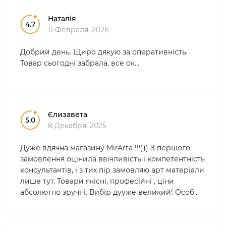
Наталія
4.7
11 Февраля, 2026
Добрий день. Щиро дякую за оперативність.
Товар сьогодні забрала, все ок...
Єлизавета
5.0
8 Декабря, 2025
Дуже вдячна магазину MirArta !!!))) З першого
замовлення оцінила ввічливість і компетентність
консультантів, і з тих пір замовляю арт матеріали
лише тут. Товари якісні, професійні , ціни
абсолютно зручні. Вибір дууже великий! Особ..