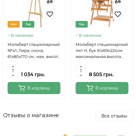
Хит
Top
Top
В наличии
В наличии
Мольберт стационарный
Мольберт стационарный
№41, Лира, сосна,
тип Н, бук 61x69x224см
61х80х170 см., мак. высота
максимальная высота
полотна 124 см., ROSA
полотна 150 см, MEEDEN
Studio
6059
1 034 грн.
8 505 грн.
В корзину
В корзину
Отзывы о магазине
Все отзывы