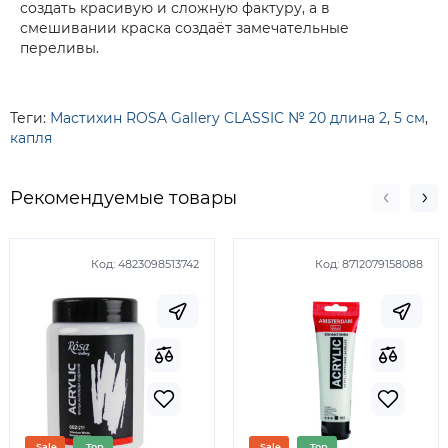
создать красивую и сложную фактуру, а в
смешивании краска создаёт замечательные
переливы.
Теги:
Мастихин ROSA Gallery CLASSIC № 20 длина 2
,
5 см
,
капля
Рекомендуемые товары
Код:
4823098513742
Код:
8712079158088
Sale
Top
Sale
Top