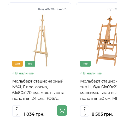
Код:
4823098542575
Код:
69
Хит
Top
Top
В наличии
В наличии
Мольберт стационарный
Мольберт стацио
№41, Лира, сосна,
тип Н, бук 61x69x
61х80х170 см., мак. высота
максимальная вы
полотна 124 см., ROSA
полотна 150 см, 
Studio
6059
1 034 грн.
8 505 грн.