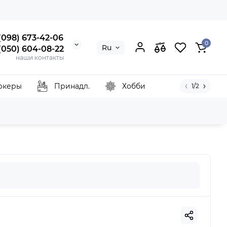
 (098) 673-42-06
0
Ru
 (050) 604-08-22
наши контакты
ркеры
Принадл.
Хобби
1/2
entart