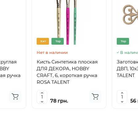
Хит
Top
Top
Нет в наличии
В налич
круглая
Кисть Синтетика плоская
Заготовк
BBY
ДЛЯ ДЕКОРА, HOBBY
ДВП, 10х
кая ручка
CRAFT, 6, короткая ручка
TALENT
ROSA TALENT
78 грн.
56 