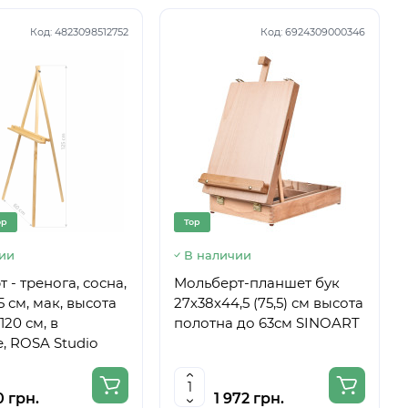
Код:
4823098512752
Код:
6924309000346
op
Top
ии
В наличии
 - тренога, сосна,
Мольберт-планшет бук
5 см, мак, высота
27х38х44,5 (75,5) см высота
120 см, в
полотна до 63см SINOART
, ROSA Studio
0 грн.
1 972 грн.