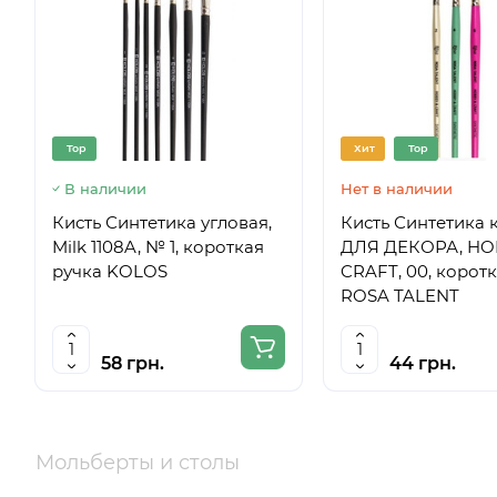
Top
Хит
Top
В наличии
Нет в наличии
Кисть Синтетика угловая,
Кисть Синтетика 
Milk 1108A, № 1, короткая
ДЛЯ ДЕКОРА, HO
ручка KOLOS
CRAFT, 00, корот
ROSA TALENT
58 грн.
44 грн.
Мольберты и столы