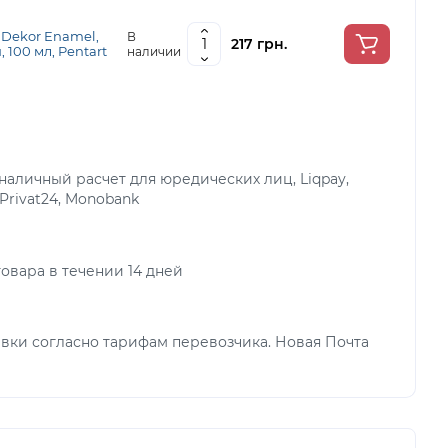
 Dekor Enamel,
В
217 грн.
 100 мл, Pentart
наличии
аличный расчет для юредических лиц, Liqpay,
 Privat24, Monobank
овара в течении 14 дней
вки согласно тарифам перевозчика. Новая Почта