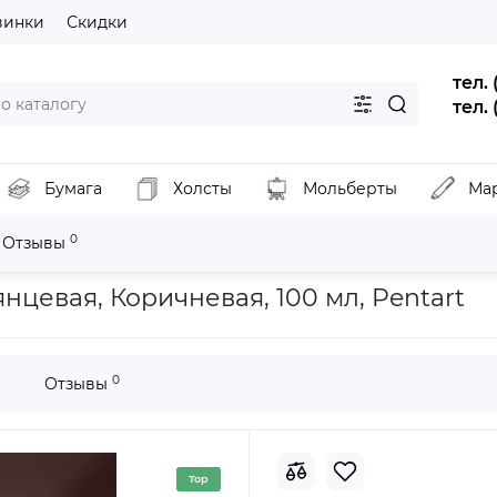
винки
Скидки
тел.
тел.
Бумага
Холсты
Мольберты
Ма
0
Отзывы
Краска акриловая Dekor Enamel, глянцевая, Коричневая, 100 мл, P
нцевая, Коричневая, 100 мл, Pentart
0
Отзывы
Top