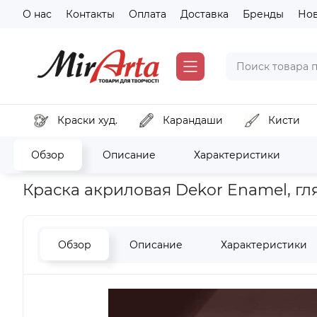
О нас
Контакты
Оплата
Доставка
Бренды
Но
Краски худ.
Карандаши
Кисти
Обзор
Описание
Характеристики
Главная
Краски для декора
Краски акриловые декор
Краска акриловая Dekor Enamel, гля
Обзор
Описание
Характеристики