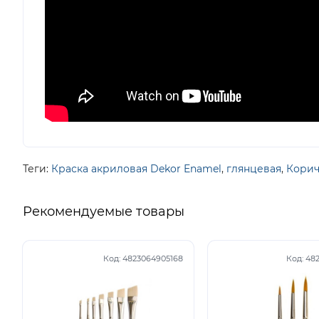
Теги:
Краска акриловая Dekor Enamel
,
глянцевая
,
Корич
Рекомендуемые товары
Код:
4823064905168
Код:
48