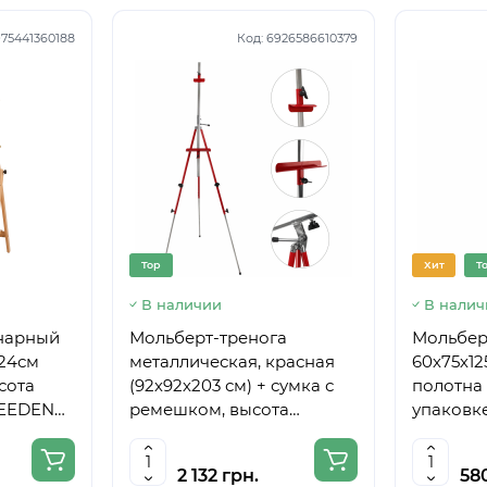
75441360188
Код:
6926586610379
Top
Хит
T
В наличии
В налич
нарный
Мольберт-тренога
Мольберт
224см
металлическая, красная
60х75х12
сота
(92х92х203 см) + сумка с
полотна 
MEEDEN
ремешком, высота
упаковке
полотна до 78 см,D,K,ART
CRAFT
2 132 грн.
58