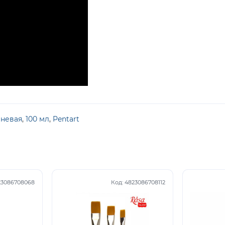
невая
,
100 мл
,
Pentart
23086708068
Код:
4823086708112