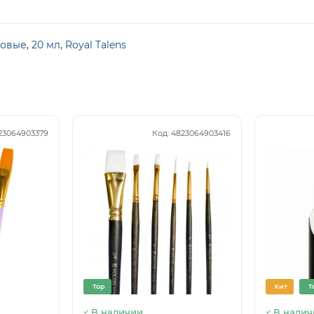
новые
,
20 мл
,
Royal Talens
23064903379
Код:
4823064903416
Top
Хит
T
В наличии
В налич