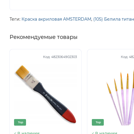
Теги:
Краска акриловая AMSTERDAM
,
(105) Белила тита
Рекомендуемые товары
Код:
4823064902303
Код:
48
Top
Top
В наличии
В наличии