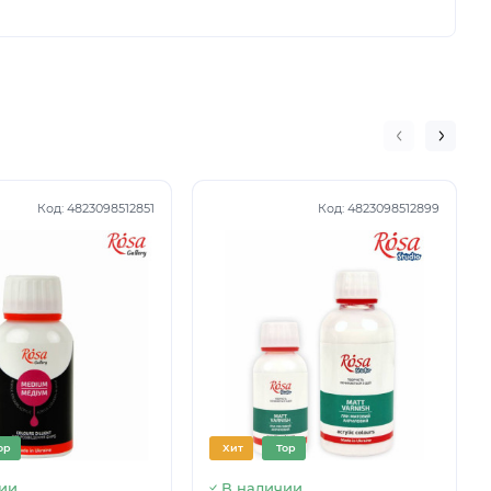
Код:
4823098512851
Код:
4823098512899
op
Хит
Top
ии
В наличии