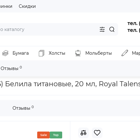
винки
Скидки
тел.
тел.
Бумага
Холсты
Мольберты
Ма
0
Отзывы
раска акриловая AMSTERDAM, (105) Белила титановые, 20 мл, Royal
 Белила титановые, 20 мл, Royal Talen
0
Отзывы
Sale
Top