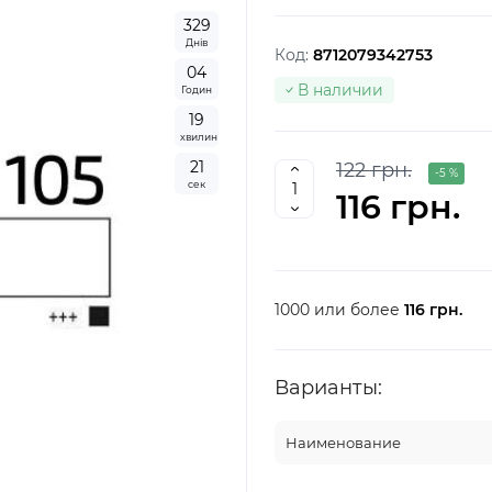
3
2
9
Днів
Код:
8712079342753
0
4
В наличии
Годин
1
9
хвилин
2
0
122 грн.
-5 %
сек
116 грн.
1000 или более
116 грн.
Варианты:
Наименование