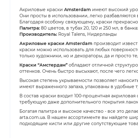
Акриловые краски
Amsterdam
имеют высокий уров
Они просты в использовании, легко разбавляются в
Благодаря особому связующему, краски прекрасно по
Палитра:
80 цветов, в тубах 20, 120 и 250 мл, в банка
Производитель:
Royal Talens, Нидерланды
Акриловые краски Amsterdam
производит известн
краски можно использовать для любых поверхностей
только художники, но и декораторы, да и просто те
Краски “Амстердам”
обладают отличной структуро
оттенков. Очень быстро высыхают, после чего лег
Высокая степень укрываемости позволяет наносить
имеют выраженного запаха, упакованы в удобные ту
В состав краски входит 100-процентная акриловая 
требующую даже дополнительного покрытия лаком
Богатая палитра и высокое качество - все это де
arta.com.ua. В нашем ассортименте вы найдете ш
подходящие кисти или другие сопутствующие това