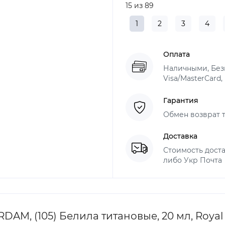
15 из 89
1
2
3
4
Оплата
Наличными, Безн
Visa/MasterCard,
Гарантия
Обмен возврат т
Доставка
Стоимость доста
либо Укр Почта
M, (105) Белила титановые, 20 мл, Royal 