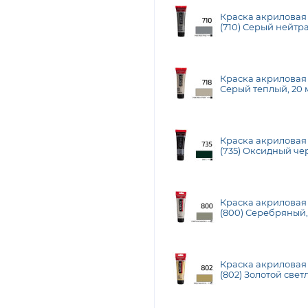
Краска акрилова
(710) Серый нейтра
Royal Talens
Краска акриловая
Серый теплый, 20 м
Краска акрилова
(735) Оксидный чер
Talens
Краска акрилова
(800) Серебряный, 
Talens
Краска акрилова
(802) Золотой свет
Talens