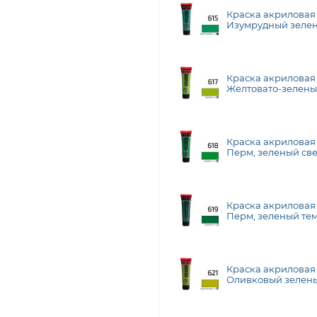
Краска акриловая
Изумрудный зелены
Talens
Краска акриловая
Желтовато-зеленый
Talens
Краска акриловая
Перм, зеленый свет
Talens
Краска акриловая
Перм, зеленый тем
Talens
Краска акриловая
Оливковый зеленый
Royal Talens