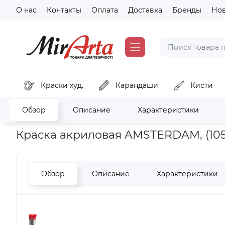
О нас
Контакты
Оплата
Доставка
Бренды
Но
Краски худ.
Карандаши
Кисти
Обзор
Описание
Характеристики
Главная
Краски художественные
Краски Акриловые
К
Краска акриловая AMSTERDAM, (105)
Обзор
Описание
Характеристики