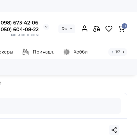
 (098) 673-42-06
0
Ru
 (050) 604-08-22
наши контакты
ркеры
Принадл.
Хобби
1/2
 Talens
s