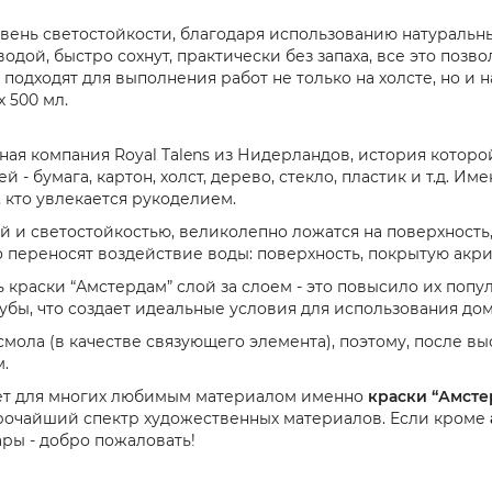
ень светостойкости, благодаря использованию натуральны
одой, быстро сохнут, практически без запаха, все это позв
дходят для выполнения работ не только на холсте, но и на 
х 500 мл.
ая компания Royal Talens из Нидерландов, история которо
 - бумага, картон, холст, дерево, стекло, пластик и т.д. 
, кто увлекается рукоделием.
й и светостойкостью, великолепно ложатся на поверхность
ко переносят воздействие воды: поверхность, покрытую ак
 краски “Амстердам” слой за слоем - это повысило их попу
бы, что создает идеальные условия для использования дома
смола (в качестве связующего элемента), поэтому, после вы
.
лает для многих любимым материалом именно
краски “Амсте
ирочайший спектр художественных материалов. Если кроме
ры - добро пожаловать!