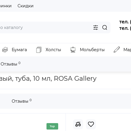
винки
Скидки
тел.
тел.
Бумага
Холсты
Мольберты
Ма
0
Отзывы
Краска акварельная, Марс коричневый, туба, 10 мл, ROSA Gallery
й, туба, 10 мл, ROSA Gallery
0
Отзывы
Top