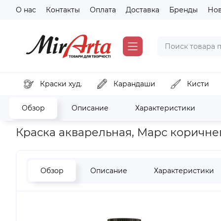
О нас
Контакты
Оплата
Доставка
Бренды
Но
Краски худ.
Карандаши
Кисти
Обзор
Описание
Характеристики
Главная
Краски художественные
Краски Акварельные
Краска акварельная, Марс коричневы
Обзор
Описание
Характеристики