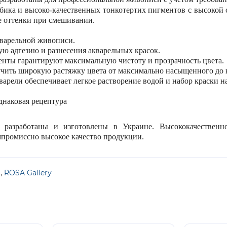
бика и высоко-качественных тонкотертих пигментов с высокой 
е оттенки при смешивании.
кварельной живописи.
ю адгезию и разнесения акварельных красок.
нты гарантируют максимальную чистоту и прозрачность цвета.
учить широкую растяжку цвета от максимально насыщенного до 
арели обеспечивает легкое растворение водой и набор краски на
однаковая рецептура
 разработаны и изготовлены в Украине. Высококачественн
промиссно высокое качество продукции.
л
,
ROSA Gallery