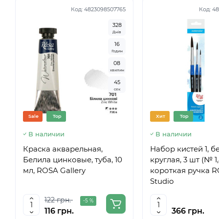
Код:
4823098507765
Код:
48
3
2
8
Днів
1
6
Годин
0
8
хвилин
4
4
сек
Sale
Top
Хит
Top
В наличии
В наличии
Краска акварельная,
Набор кистей 1, б
Белила цинковые, туба, 10
круглая, 3 шт (№ 1,
мл, ROSA Gallery
короткая ручка 
Studio
122 грн.
-5 %
116 грн.
366 грн.