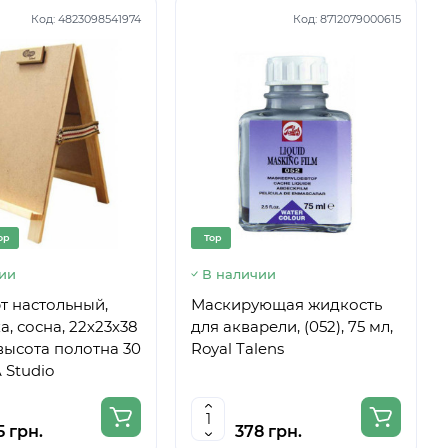
Код:
4823098541974
Код:
8712079000615
op
Top
ии
В наличии
т настольный,
Маскирующая жидкость
, сосна, 22х23х38
для акварели, (052), 75 мл,
 высота полотна 30
Royal Talens
 Studio
5 грн.
378 грн.