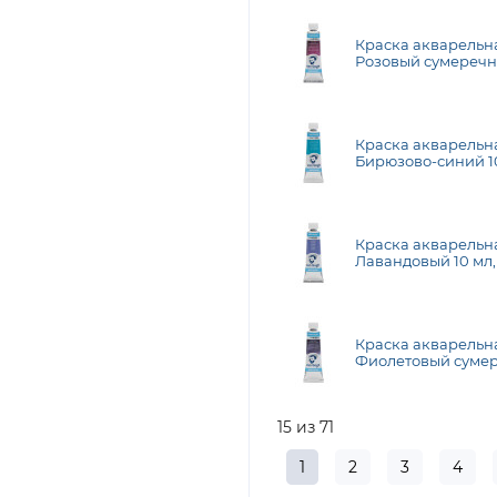
Краска акварельна
Розовый сумеречны
Talens
Краска акварельна
Бирюзово-синий 10
Краска акварельна
Лавандовый 10 мл, 
Краска акварельн
Фиолетовый сумер
Royal Talens
15 из 71
1
2
3
4