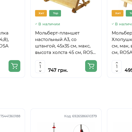
Хит
Top
Хит
T
В наличии
В налич
елка
Мольберт-планшет
Мольбер
4,8),
настольный А3, со
Хлопушка
ROSA
штангой, 45х35 см, макс,
см, мак,
высота холста 45 см, ROSA
см, ROSA
Studio
747 грн.
49
75441360188
Код:
6926586610379