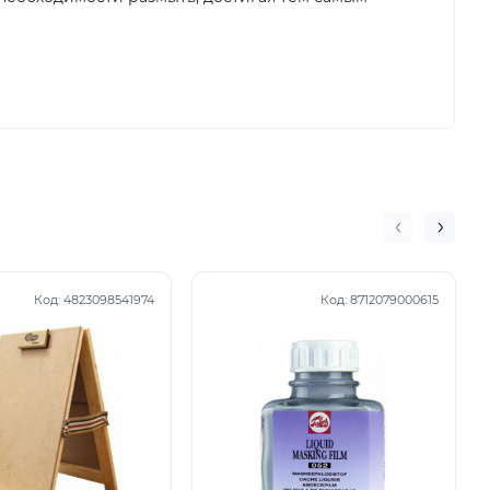
Код:
4823098541974
Код:
8712079000615