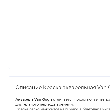
Описание Краска акварельная Van G
Акварель Van Gogh
отличается яркостью и интенс
длительного периода времени.
Краска легко наносится на бумагу, а благодаря ч