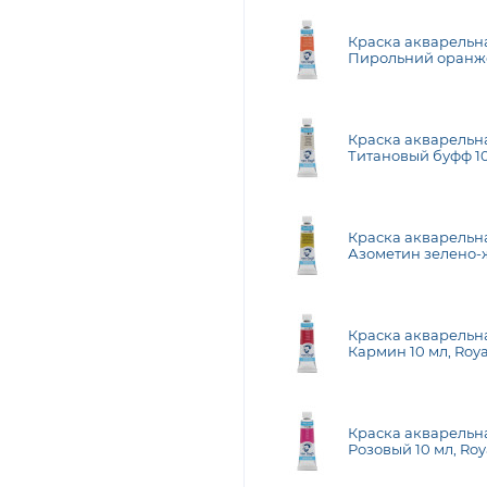
Краска акварельн
Пирольний оранже
Talens
Краска акварельна
Титановый буфф 10 
Краска акварельн
Азометин зелено-ж
Royal Talens
Краска акварельна
Кармин 10 мл, Roya
Краска акварельна
Розовый 10 мл, Roy