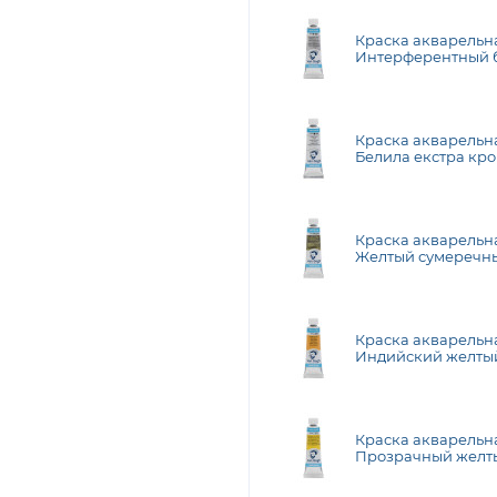
Краска акварельн
Интерферентный бе
Talens
Краска акварельна
Белила екстра кро
Talens
Краска акварельн
Желтый сумеречный
Talens
Краска акварельн
Индийский желтый 
Talens
Краска акварельна
Прозрачный желты
Royal Talens