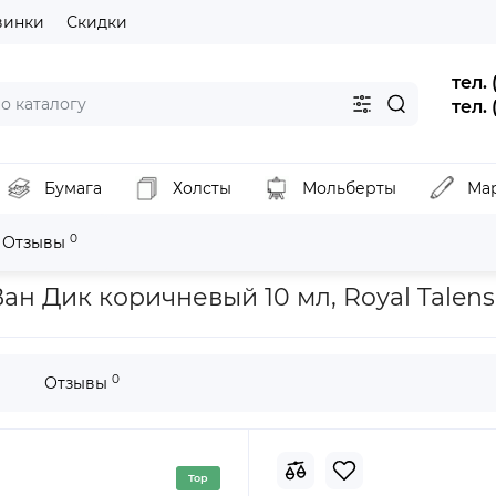
винки
Скидки
тел.
тел.
Бумага
Холсты
Мольберты
Ма
0
Отзывы
Краска акварельная Van Gogh 403 Ван Дик коричневый 10 мл, Ro
ан Дик коричневый 10 мл, Royal Talens
0
Отзывы
Top