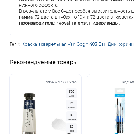
нужного эффекта.
В результате у Вас будет особая выразительность ц
Гамма:
72 цвета в тубах по 10мл; 72 цветa в кюветах
Производитель: "Royal Talens", Нидерланды.
Теги:
Краска акварельная Van Gogh 403 Ван Дик коричн
Рекомендуемые товары
Код:
4823098507765
Код:
48
3
2
9
Днів
1
9
Годин
1
6
хвилин
3
1
сек