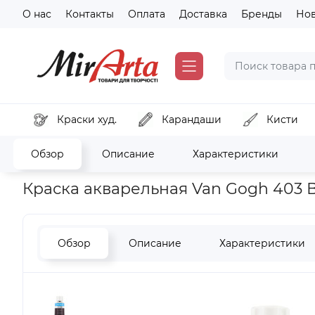
О нас
Контакты
Оплата
Доставка
Бренды
Но
Краски худ.
Карандаши
Кисти
Обзор
Описание
Характеристики
Главная
Краски художественные
Краски Акварельные
Краска акварельная Van Gogh 403 В
Обзор
Описание
Характеристики