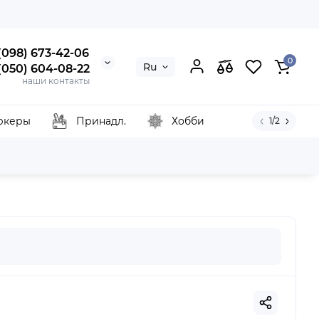
 (098) 673-42-06
0
Ru
 (050) 604-08-22
наши контакты
ркеры
Принадл.
Хобби
1/2
yal Talens