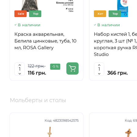
Sale
Top
Хит
Top
В наличии
В наличии
Краска акварельная,
Набор кистей 1, б
Белила цинковые, туба, 10
круглая, 3 шт (№ 1,
мл, ROSA Gallery
короткая ручка 
Studio
122 грн.
-5 %
116 грн.
366 грн.
Мольберты и столы
Код:
4823098542575
Код:
69