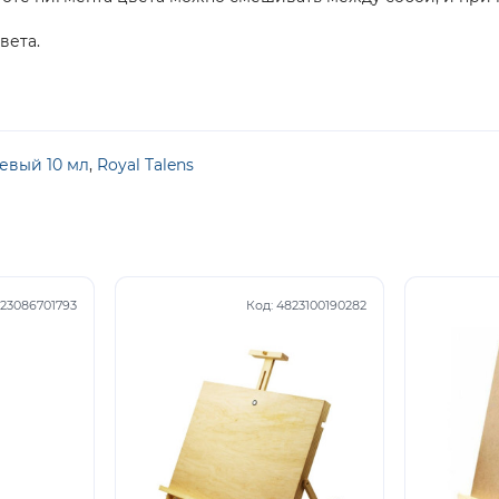
вета.
евый 10 мл
,
Royal Talens
23086701793
Код:
4823100190282