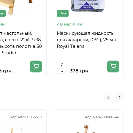
op
Top
ии
В наличии
т настольный,
Маскирующая жидкость
, сосна, 22х23х38
для акварели, (052), 75 мл,
 высота полотна 30
Royal Talens
 Studio
5 грн.
378 грн.
Код:
4823098512752
Код:
6924309000346