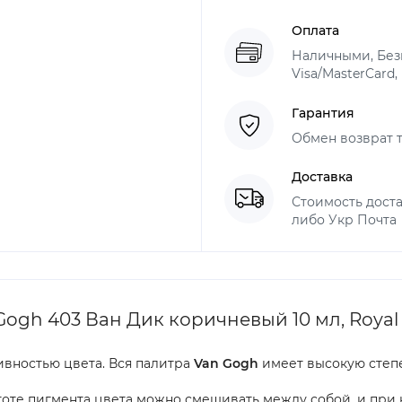
Оплата
Наличными, Безн
Visa/MasterCard,
Гарантия
Обмен возврат т
Доставка
Стоимость доста
либо Укр Почта
ogh 403 Ван Дик коричневый 10 мл, Royal 
ивностью цвета. Вся палитра
Van Gogh
имеет высокую степе
истоте пигмента цвета можно смешивать между собой, и при