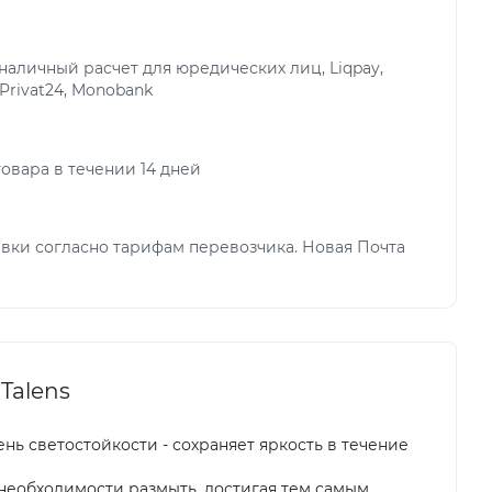
аличный расчет для юредических лиц, Liqpay,
 Privat24, Monobank
овара в течении 14 дней
вки согласно тарифам перевозчика. Новая Почта
Talens
нь светостойкости - сохраняет яркость в течение
 необходимости размыть, достигая тем самым