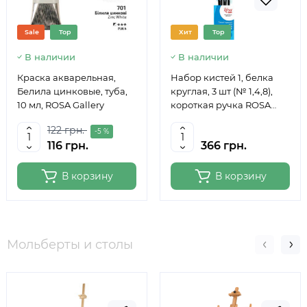
Sale
Top
Хит
Top
В наличии
В наличии
Краска акварельная,
Набор кистей 1, белка
Белила цинковые, туба,
круглая, 3 шт (№ 1,4,8),
10 мл, ROSA Gallery
короткая ручка ROSA
Studio
122 грн.
-5 %
116 грн.
366 грн.
В корзину
В корзину
Мольберты и столы