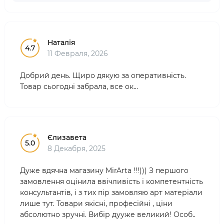
Наталія
4.7
11 Февраля, 2026
Добрий день. Щиро дякую за оперативність.
Товар сьогодні забрала, все ок...
Єлизавета
5.0
8 Декабря, 2025
Дуже вдячна магазину MirArta !!!))) З першого
замовлення оцінила ввічливість і компетентність
консультантів, і з тих пір замовляю арт матеріали
лише тут. Товари якісні, професійні , ціни
абсолютно зручні. Вибір дууже великий! Особ..