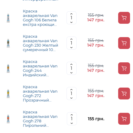
белый 10 мл,
Royal Talens
Краска
155 грн.
акварельная Van
147 грн.
Gogh 106 Белила
екстра кроющие
10 мл, Royal
Talens
Краска
155 грн.
акварельная Van
147 грн.
Gogh 230 Желтый
сумеречный 10
мл, Royal Talens
Краска
155 грн.
акварельная Van
147 грн.
Gogh 244
Индийский
желтый 10 мл,
Royal Talens
Краска
155 грн.
акварельная Van
147 грн.
Gogh 272
Прозрачный
желтый средний
10 мл, Royal
Краска
Talens
акварельная Van
155 грн.
Gogh 278
Пирольний
оранжевый 10