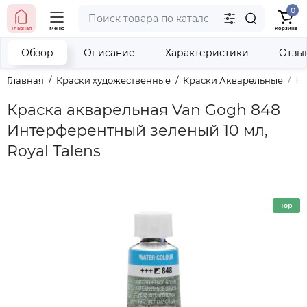
0
тел. (098) 673-42-06
Главная
Меню
Корзина
тел. (050) 604-08-22
наши контакты
Обзор
Описание
Характеристики
Отзы
Главная
Краски художественные
Краски Акварельные
Кр
Краска акварельная Van Gogh 848
Интерферентный зеленый 10 мл,
Royal Talens
Top