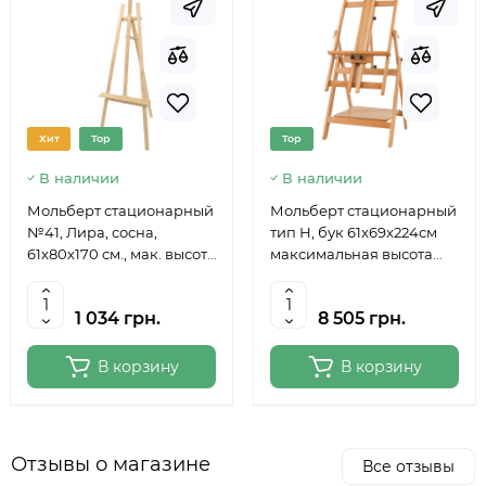
Хит
Top
Top
В наличии
В наличии
Мольберт стационарный
Мольберт стационарный
№41, Лира, сосна,
тип Н, бук 61x69x224см
61х80х170 см., мак. высота
максимальная высота
полотна 124 см., ROSA
полотна 150 см, MEEDEN
Studio
6059
1 034 грн.
8 505 грн.
В корзину
В корзину
Отзывы о магазине
Все отзывы