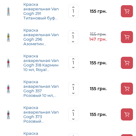
мл, Royal Talens
Краска
акварельная Van
155 грн.
Gogh 291
Титановый буфф
10 мл, Royal
Talens
Краска
155 грн.
акварельная Van
147 грн.
Gogh 296
Азометин
зелено-желтый
10 мл, Royal
Краска
Talens
акварельная Van
155 грн.
Gogh 318 Кармин
10 мл, Royal
Talens
Краска
акварельная Van
155 грн.
Gogh 357
Розовый 10 мл,
Royal Talens
Краска
акварельная Van
155 грн.
Gogh 373
Розовый
сумеречный 10
мл, Royal Talens
Краска