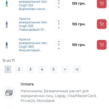
акварельная Van
155 грн.
Gogh 522
Бирюзово-синий
10 мл, Royal
Talens
Краска
акварельная Van
155 грн.
Gogh 525
Лавандовый 10
мл, Royal Talens
Краска
акварельная Van
155 грн.
Gogh 560
Фиолетовый
сумеречный 10
мл, Royal Talens
15 из 71
1
2
3
4
5
>
>|
Оплата
Наличными, Безналичный расчет для
юредических лиц, Liqpay, Visa/MasterCard,
Privat24, Monobank