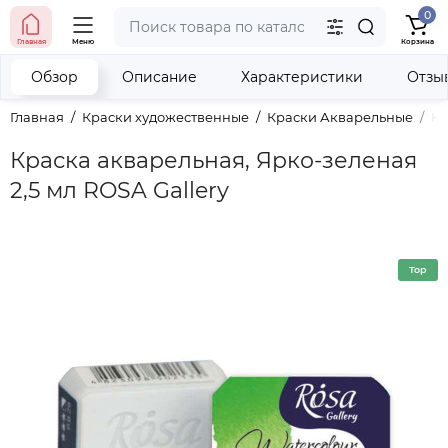
0
тел. (098) 673-42-06
Главная
Меню
Корзина
тел. (050) 604-08-22
наши контакты
Обзор
Описание
Характеристики
Отзы
Главная
Краски художественные
Краски Акварельные
Кр
Краска акварельная, Ярко-зеленая
2,5 мл ROSA Gallery
Top