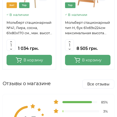
Хит
Top
Top
В наличии
В наличии
Мольберт стационарный
Мольберт стационарный
№41, Лира, сосна,
тип Н, бук 61x69x224см
61х80х170 см., мак. высота
максимальная высота
полотна 124 см., ROSA
полотна 150 см, MEEDEN
Studio
6059
1 034 грн.
8 505 грн.
В корзину
В корзину
Отзывы о магазине
Все отзывы
85%
3%