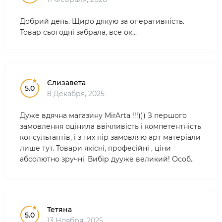
Добрий день. Щиро дякую за оперативність.
Товар сьогодні забрала, все ок...
Єлизавета
5.0
8 Декабря, 2025
Дуже вдячна магазину MirArta !!!))) З першого
замовлення оцінила ввічливість і компетентність
консультантів, і з тих пір замовляю арт матеріали
лише тут. Товари якісні, професійні , ціни
абсолютно зручні. Вибір дууже великий! Особ..
Тетяна
5.0
13 Ноября, 2025