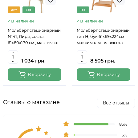
Хит
Top
Top
В наличии
В наличии
Мольберт стационарный
Мольберт стационарный
№41, Лира, сосна,
тип Н, бук 61x69x224см
61х80х170 см., мак. высота
максимальная высота
полотна 124 см., ROSA
полотна 150 см, MEEDEN
Studio
6059
1 034 грн.
8 505 грн.
В корзину
В корзину
Отзывы о магазине
Все отзывы
85%
3%