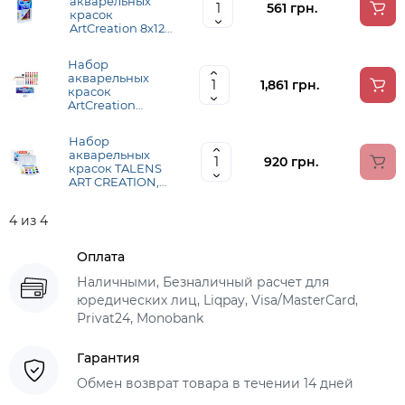
акварельных
561 грн.
красок
ArtCreation 8х12
мл, Royal Talens
Набор
акварельных
1,861 грн.
красок
ArtCreation
Combiset 12х12мл,
склейка А4,
Набор
кисточки 2шт,
акварельных
карандаш,
920 грн.
красок TALENS
клячка, Royal
ART CREATION,
Talens
Pocket box 12
кювет, кисть,
4 из 4
спонж, Royal
Talens
Оплата
Наличными, Безналичный расчет для
юредических лиц, Liqpay, Visa/MasterCard,
Privat24, Monobank
Гарантия
Обмен возврат товара в течении 14 дней