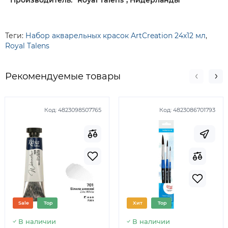
Производитель: "Royal Talens", Нидерланды
Теги:
Набор акварельных красок ArtCreation 24х12 мл
,
Royal Talens
Рекомендуемые товары
Код:
4823098507765
Код:
4823086701793
Sale
Top
Хит
Top
В наличии
В наличии