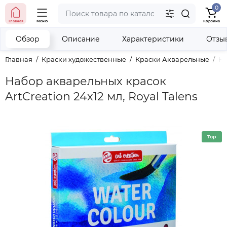
0
тел. (098) 673-42-06
Главная
Меню
Корзина
тел. (050) 604-08-22
наши контакты
Обзор
Описание
Характеристики
Отзы
Главная
Краски художественные
Краски Акварельные
На
Набор акварельных красок
ArtCreation 24х12 мл, Royal Talens
Top