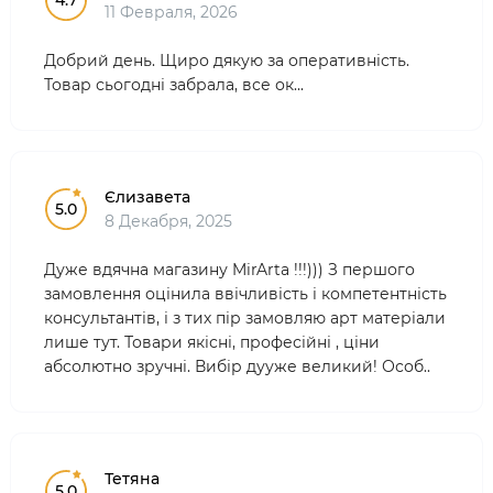
4.7
11 Февраля, 2026
Добрий день. Щиро дякую за оперативність.
Товар сьогодні забрала, все ок...
Єлизавета
5.0
8 Декабря, 2025
Дуже вдячна магазину MirArta !!!))) З першого
замовлення оцінила ввічливість і компетентність
консультантів, і з тих пір замовляю арт матеріали
лише тут. Товари якісні, професійні , ціни
абсолютно зручні. Вибір дууже великий! Особ..
Тетяна
5.0