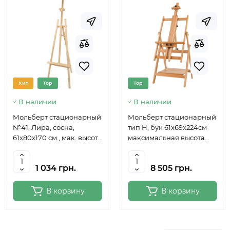
Хит
Top
Top
В наличии
В наличии
Мольберт стационарный
Мольберт стационарный
№41, Лира, сосна,
тип Н, бук 61x69x224см
61х80х170 см., мак. высота
максимальная высота
полотна 124 см., ROSA
полотна 150 см, MEEDEN
Studio
6059
1 034 грн.
8 505 грн.
В корзину
В корзину