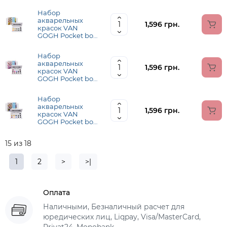
кисточки - 2 шт,
палитра, дерево,
Набор
Royal Talens
акварельных
1,596 грн.
красок VAN
GOGH Pocket box
SHADES OF
NATURE 12 кювет
Набор
+ кисточка, Royal
акварельных
Talens
1,596 грн.
красок VAN
GOGH Pocket box
PINKS VIOLETS 12
кювет + кисточка,
Набор
Royal Talens
акварельных
1,596 грн.
красок VAN
GOGH Pocket box
MUTED COLOURS
12 кювет +
15 из 18
кисточка, Royal
Talens
1
2
>
>|
Оплата
Наличными, Безналичный расчет для
юредических лиц, Liqpay, Visa/MasterCard,