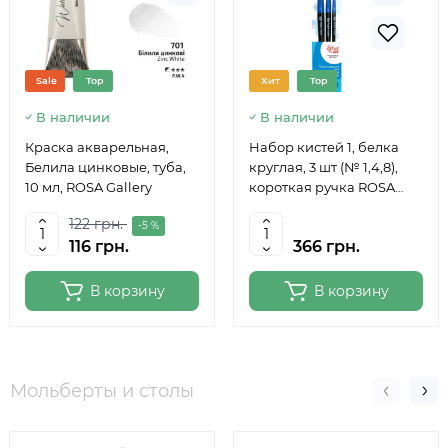
Sale
Top
Хит
Top
В наличии
В наличии
Краска акварельная,
Набор кистей 1, белка
Белила цинковые, туба,
круглая, 3 шт (№ 1,4,8),
10 мл, ROSA Gallery
короткая ручка ROSA
Studio
122 грн.
-5 %
116 грн.
366 грн.
В корзину
В корзину
Мольберты и столы