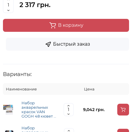
2 317 грн.
В корзину
Быстрый заказ
Варианты:
Наименование
Цена
Набор
акварельных
9,042 грн.
красок VAN
GOGH 48 кювет +
кисточка, метал,
Royal Talens
Набор