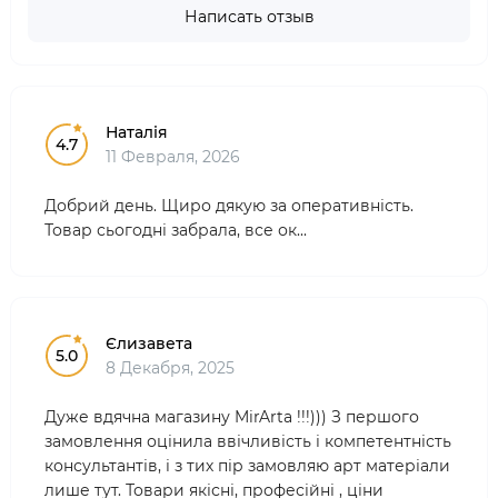
Написать отзыв
Наталія
4.7
11 Февраля, 2026
Добрий день. Щиро дякую за оперативність.
Товар сьогодні забрала, все ок...
Єлизавета
5.0
8 Декабря, 2025
Дуже вдячна магазину MirArta !!!))) З першого
замовлення оцінила ввічливість і компетентність
консультантів, і з тих пір замовляю арт матеріали
лише тут. Товари якісні, професійні , ціни