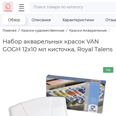
тел. (098) 673-42-06
Главная
Меню
тел. (050) 604-08-22
наши контакты
Обзор
Описание
Характеристики
Отзы
Главная
Краски художественные
Краски Акварельные
На
Набор акварельных красок VAN
GOGH 12х10 мл кисточка, Royal Talens
Top