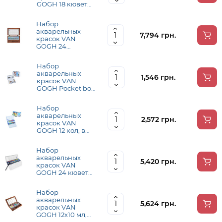
GOGH 18 кювет
2х10 мл (Белая,
Серый пейна),
Набор
кисть, спонж,
акварельных
Royal Talens
7,794 грн.
красок VAN
GOGH 24
кюветы,кисти - 2
шт, палитра,
Набор
дер,коробка,
акварельных
Royal Talens
1,546 грн.
красок VAN
GOGH Pocket box
12 кювет +
кисточка, Royal
Набор
Talens
акварельных
2,572 грн.
красок VAN
GOGH 12 кол, в
кюветах +
кисточка, метал,
Набор
Royal Talens
акварельных
5,420 грн.
красок VAN
GOGH 24 кюветы
+ кисточка,
метал, Royal
Набор
Talens
акварельных
5,624 грн.
красок VAN
GOGH 12х10 мл,