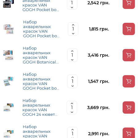
акварельных
2,542 грн.
красок VAN
GOGH Pocket box
SPECIALTY 12
кювет + кисточка,
Набор
Royal Talens
акварельных
1,815 грн.
красок VAN
GOGH Pocket box
VIBRANT
COLOURS 12
Набор
кювет + кисточка,
акварельных
Royal Talens
3,416 грн.
красок VAN
GOGH Botanical
Colours
24кюветы, Royal
Набор
Talens
акварельных
1,547 грн.
красок VAN
GOGH Pocket box
12 кювет + 3
БЕСПЛАТНО,
Набор
Royal Talens
акварельных
3,669 грн.
красок VAN
GOGH 24 кюветы
+ кисть с спонж,
Royal Talens
Набор
акварельных
2,991 грн.
красок VAN