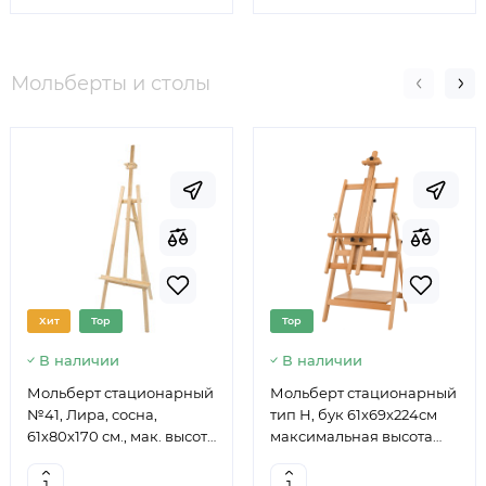
Мольберты и столы
Хит
Top
Top
В наличии
В наличии
Мольберт стационарный
Мольберт стационарный
№41, Лира, сосна,
тип Н, бук 61x69x224см
61х80х170 см., мак. высота
максимальная высота
полотна 124 см., ROSA
полотна 150 см, MEEDEN
Studio
6059