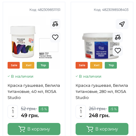
Код:
4823098511151
Код:
4823098508403
Sale
Хит
Top
Sale
Хит
Top
В наличии
В наличии
Краска гуашевая, Белила
Краска гуашевая, Белила
титановые, 40 мл, ROSA
титановые, 280 мл, ROSA
Studio
Studio
52 грн.
261 грн.
-5 %
-5 %
49 грн.
248 грн.
В корзину
В корзину