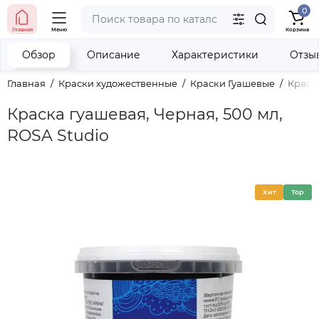
0
тел. (098) 673-42-06
Главная
Меню
Корзина
тел. (050) 604-08-22
наши контакты
Обзор
Описание
Характеристики
Отзы
Главная
Краски художественные
Краски Гуашевые
Краска
Краска гуашевая, Черная, 500 мл,
ROSA Studio
Хит
Top