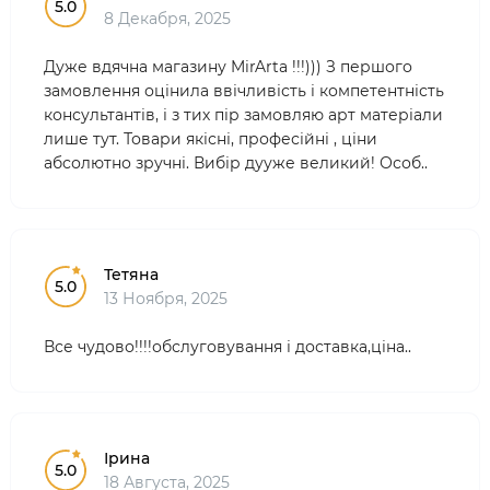
5.0
8 Декабря, 2025
Дуже вдячна магазину MirArta !!!))) З першого
замовлення оцінила ввічливість і компетентність
консультантів, і з тих пір замовляю арт матеріали
лише тут. Товари якісні, професійні , ціни
абсолютно зручні. Вибір дууже великий! Особ..
Тетяна
5.0
13 Ноября, 2025
Все чудово!!!!обслуговування і доставка,ціна..
Ірина
5.0
18 Августа, 2025