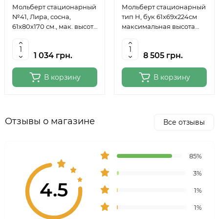
Мольберт стационарный
Мольберт стационарный
№41, Лира, сосна,
тип Н, бук 61x69x224см
61х80х170 см., мак. высота
максимальная высота
полотна 124 см., ROSA
полотна 150 см, MEEDEN
Studio
6059
1 034 грн.
8 505 грн.
В корзину
В корзину
Отзывы о магазине
Все отзывы
85%
3%
4.5
1%
1%