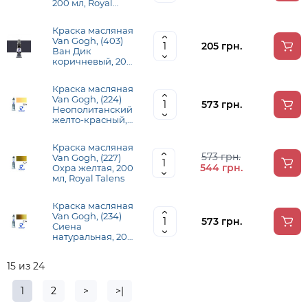
200 мл, Royal
Talens
Краска масляная
Van Gogh, (403)
205 грн.
Ван Дик
коричневый, 200
мл, Royal Talens
Краска масляная
Van Gogh, (224)
573 грн.
Неополитанский
желто-красный,
200 мл, Royal
Talens
Краска масляная
573 грн.
Van Gogh, (227)
544 грн.
Охра желтая, 200
мл, Royal Talens
Краска масляная
Van Gogh, (234)
573 грн.
Сиена
натуральная, 200
мл, Royal Talens
15 из 24
1
2
>
>|