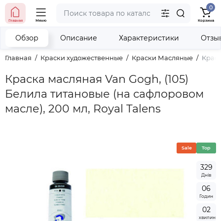
0
тел. (098) 673-42-06
Главная
Меню
Корзина
тел. (050) 604-08-22
наши контакты
Обзор
Описание
Характеристики
Отзы
Главная
Краски художественные
Краски Масляные
Краск
Краска масляная Van Gogh, (105)
Белила титановые (на сафлоровом
масле), 200 мл, Royal Talens
Sale
Top
3
2
9
Днів
0
6
Годин
0
2
хвилин