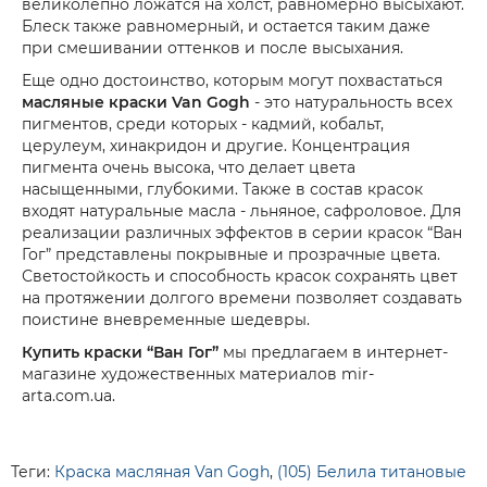
великолепно ложатся на холст, равномерно высыхают.
Блеск также равномерный, и остается таким даже
при смешивании оттенков и после высыхания.
Еще одно достоинство, которым могут похвастаться
масляные краски Van Gogh
- это натуральность всех
пигментов, среди которых - кадмий, кобальт,
церулеум, хинакридон и другие. Концентрация
пигмента очень высока, что делает цвета
насыщенными, глубокими. Также в состав красок
входят натуральные масла - льняное, сафроловое. Для
реализации различных эффектов в серии красок “Ван
Гог” представлены покрывные и прозрачные цвета.
Светостойкость и способность красок сохранять цвет
на протяжении долгого времени позволяет создавать
поистине вневременные шедевры.
Купить краски “Ван Гог”
мы предлагаем в интернет-
магазине художественных материалов mir-
arta.com.ua.
Теги:
Краска масляная Van Gogh
,
(105) Белила титановые