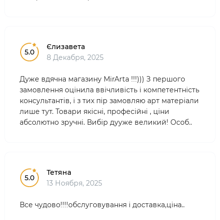
Єлизавета
5.0
8 Декабря, 2025
Дуже вдячна магазину MirArta !!!))) З першого
замовлення оцінила ввічливість і компетентність
консультантів, і з тих пір замовляю арт матеріали
лише тут. Товари якісні, професійні , ціни
абсолютно зручні. Вибір дууже великий! Особ..
Тетяна
5.0
13 Ноября, 2025
Все чудово!!!!обслуговування і доставка,ціна..