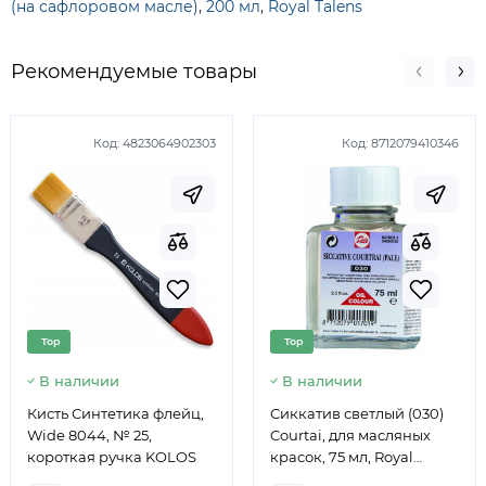
(на сафлоровом масле)
,
200 мл
,
Royal Talens
Рекомендуемые товары
Код:
4823064902303
Код:
8712079410346
Top
Top
В наличии
В наличии
Кисть Синтетика флейц,
Сиккатив светлый (030)
Wide 8044, № 25,
Courtai, для масляных
короткая ручка KOLOS
красок, 75 мл, Royal
Talens