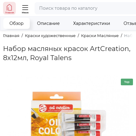
тел. (098) 673-42-06
Главная
Меню
тел. (050) 604-08-22
наши контакты
Обзор
Описание
Характеристики
Отзы
Главная
Краски художественные
Краски Масляные
Набор
Набор масляных красок ArtCreation,
8х12мл, Royal Talens
Top