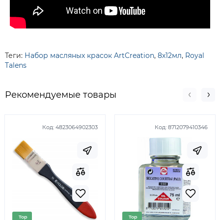
Теги:
Набор масляных красок ArtCreation
,
8х12мл
,
Royal
Talens
Рекомендуемые товары
Код:
4823064902303
Код:
8712079410346
Top
Top