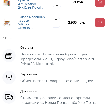
красок
1,171 грн.
ArtCreation,
24х12мл, Royal
Talens
Набор масляных
красок
2,935 грн.
ArtCreation,
Combiset,
12х12мл,
мольберт, холст
3 из 3
24х30, кисточки
-2шт, бумажная
палитра - 10 л.,
Оплата
Royal Talens
Наличными, Безналичный расчет для
юредических лиц, Liqpay, Visa/MasterCard,
Privat24, Monobank
Гарантия
Обмен возврат товара в течении 14 дней
Доставка
Стоимость доставки согласно тарифам
перевозчика. Новая Почта либо Укр Почта