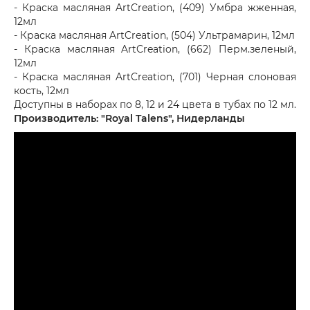
- Краска масляная ArtCreation, (409) Умбра жженная,
12мл
- Краска масляная ArtCreation, (504) Ультрамарин, 12мл
- Краска масляная ArtCreation, (662) Перм.зеленый,
12мл
- Краска масляная ArtCreation, (701) Черная слоновая
кость, 12мл
Доступны в наборах по 8, 12 и 24 цвета в тубах по 12 мл.
Производитель: "Royal Talens", Нидерланды