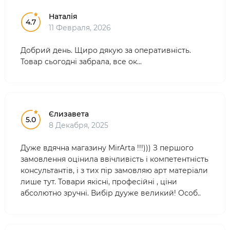
Наталія
4.7
11 Февраля, 2026
Добрий день. Щиро дякую за оперативність.
Товар сьогодні забрала, все ок...
Єлизавета
5.0
8 Декабря, 2025
Дуже вдячна магазину MirArta !!!))) З першого
замовлення оцінила ввічливість і компетентність
консультантів, і з тих пір замовляю арт матеріали
лише тут. Товари якісні, професійні , ціни
абсолютно зручні. Вибір дууже великий! Особ..