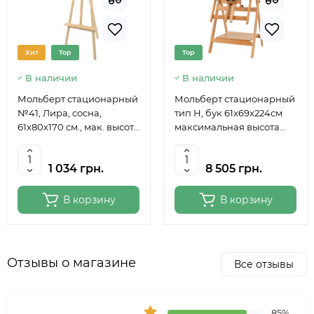
Хит
Top
Top
В наличии
В наличии
Мольберт стационарный
Мольберт стационарный
№41, Лира, сосна,
тип Н, бук 61x69x224см
61х80х170 см., мак. высота
максимальная высота
полотна 124 см., ROSA
полотна 150 см, MEEDEN
Studio
6059
1 034 грн.
8 505 грн.
В корзину
В корзину
Отзывы о магазине
Все отзывы
85%