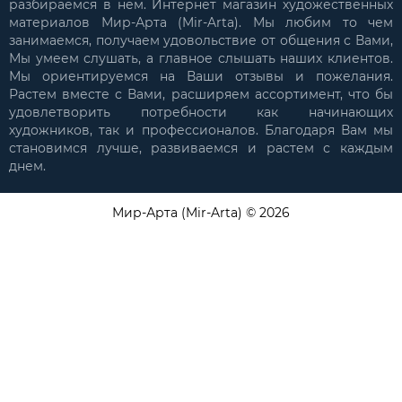
разбираемся в нем. Интернет магазин художественных
материалов Мир-Арта (Mir-Arta). Мы любим то чем
занимаемся, получаем удовольствие от общения с Вами,
Мы умеем слушать, а главное слышать наших клиентов.
Мы ориентируемся на Ваши отзывы и пожелания.
Растем вместе с Вами, расширяем ассортимент, что бы
удовлетворить потребности как начинающих
художников, так и профессионалов. Благодаря Вам мы
становимся лучше, развиваемся и растем с каждым
днем.
Мир-Арта (Mir-Arta) © 2026