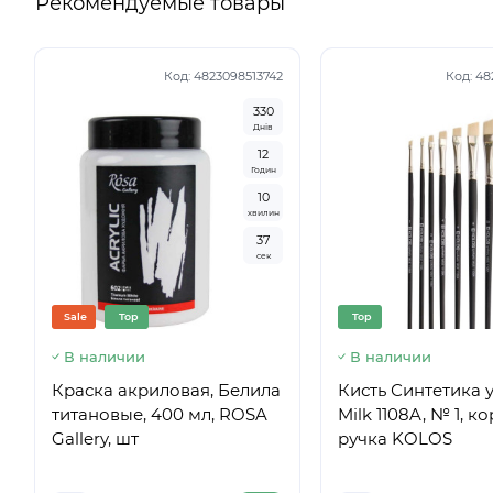
Рекомендуемые товары
Код:
4823098513742
Код:
48
3
3
0
Днів
1
2
Годин
1
0
хвилин
3
6
сек
Sale
Top
Top
В наличии
В наличии
Краска акриловая, Белила
Кисть Синтетика у
титановые, 400 мл, ROSA
Milk 1108A, № 1, к
Gallery, шт
ручка KOLOS