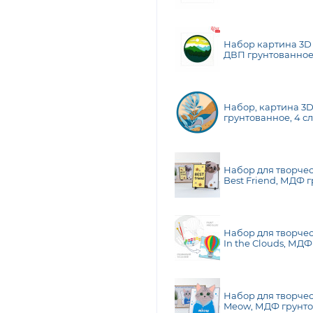
TALENT (N0003517)
Набор картина 3D 
ДВП грунтованное,
см, ROSA TALENT (
Набор, картина 3D
грунтованное, 4 сл
Talent
Набор для творчес
Best Friend, МДФ 
19х19 см, ROSA Tale
Набор для творчес
In the Сlouds, МД
19х20 см, ROSA Tal
Набор для творчес
Meow, МДФ грунтов