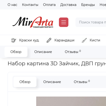
О нас
Контакты
Оплата
Доставка
Бренды
Но
Краски худ.
Карандаши
Кисти
0
Обзор
Описание
Отзывы
Главная
Краски художественные
Подарочные наборы дл
Набор картина 3D Зайчик, ДВП грун
0
Обзор
Описание
Отзывы