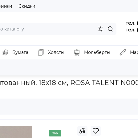
винки
Скидки
тел.
тел.
Бумага
Холсты
Мольберты
Ма
я творчества
Набор картина 3D Зайчик, ДВП грунтованный, 18
тованный, 18х18 см, ROSA TALENT N00
Top