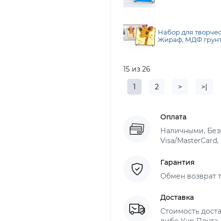
ROSA Talent
Набор для творчес
Жираф, МДФ грунт
см, ROSA Talent
15 из 26
1
2
>
>|
Оплата
Наличными, Безн
Visa/MasterCard,
Гарантия
Обмен возврат т
Доставка
Стоимость доста