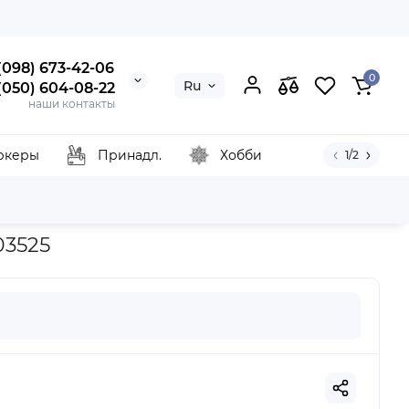
 (098) 673-42-06
0
Ru
 (050) 604-08-22
наши контакты
ркеры
Принадл.
Хобби
1/2
х18 см, ROSA TALENT N0003525
03525