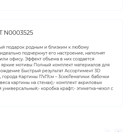
T N0003525
ный подарок родным и близким к любому
идеально подчеркнут его настроение, наполнят
ли офису. Эффект объема в них создается
 и яркие мотивы Полный комплект материалов для
вождение Быстрый результат Ассортимент 3D
 города Картины 17х17см – 3скюТематики: бабочки
веса картины на стенах);- комплект акриловых
 универсальный;- коробка крафт;- этикетка-чехол с