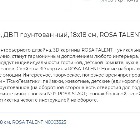
либо Укр Почта
 ДВП грунтованный, 18х18 см, ROSA TALEN
интерьерного дизайна. 3D картины ROSA TALENT – уникаль
учно, станут гармоничным дополнением любого интерьера, 
дут индивидуальности гостиной, детской комнате, кухне и
их слоев. Свойства 3D картины ROSA TALENT: Новые наборы
е эмоции Интересное, творческое, полезное времяпрепро
– 17скюТематики: пейзажи, животные, детские (единороги),
грунтованное (на оборотной стороне есть отверстия для под
 синтетична плоская №12 ROSA START;- спонж большой;- клей
этикетка-чехол с инструкцией на обороте.
18 см
,
ROSA TALENT N0003525