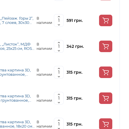
„Пейзаж. Горы 2“,
В
591 грн.
 7 слоев, 30х30
наличии
N0003509)
, „Листок“, МДФ
В
342 грн.
оя, 25х25 см, ROSA
наличии
тва картина 3D,
В
315 грн.
грунтованное,
наличии
nt
тва картина 3D,
В
315 грн.
Ф грунтованное,
наличии
ent
тва картина 3D,
В
315 грн.
анное, 18х20 см,
наличии