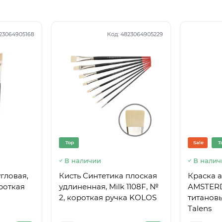
23064905168
Код:
4823064905229
Top
Sale
T
В наличии
В налич
гловая,
Кисть Синтетика плоская
Краска 
ороткая
удлиненная, Milk 1108F, №
AMSTERD
2, короткая ручка KOLOS
титановы
Talens