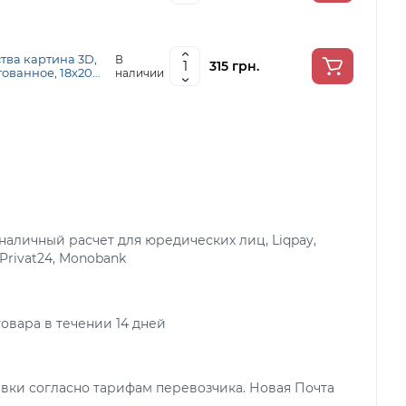
тва картина 3D,
В
315 грн.
ованное, 18х20
наличии
аличный расчет для юредических лиц, Liqpay,
 Privat24, Monobank
овара в течении 14 дней
вки согласно тарифам перевозчика. Новая Почта