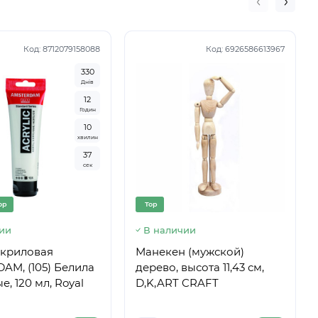
Код:
8712079158088
Код:
6926586613967
3
3
0
Днів
1
2
Годин
1
0
хвилин
3
6
сек
op
Top
ии
В наличии
акриловая
Манекен (мужской)
AM, (105) Белила
дерево, высота 11,43 см,
е, 120 мл, Royal
D,K,ART CRAFT