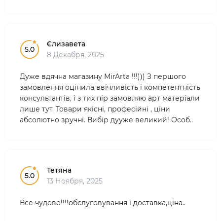
Єлизавета
5.0
8 Декабря, 2025
Дуже вдячна магазину MirArta !!!))) З першого
замовлення оцінила ввічливість і компетентність
консультантів, і з тих пір замовляю арт матеріали
лише тут. Товари якісні, професійні , ціни
абсолютно зручні. Вибір дууже великий! Особ..
Тетяна
5.0
13 Ноября, 2025
Все чудово!!!!обслуговування і доставка,ціна..