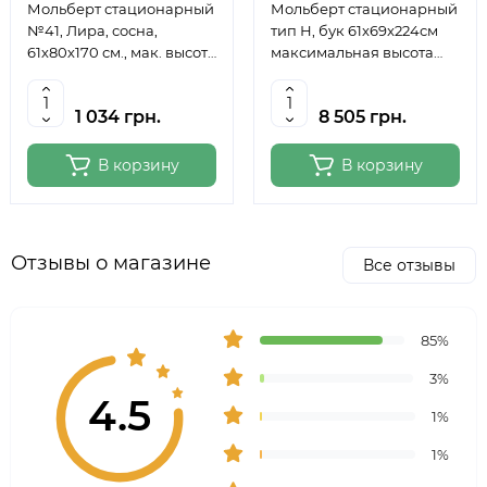
Мольберт стационарный
Мольберт стационарный
№41, Лира, сосна,
тип Н, бук 61x69x224см
61х80х170 см., мак. высота
максимальная высота
полотна 124 см., ROSA
полотна 150 см, MEEDEN
Studio
6059
1 034 грн.
8 505 грн.
В корзину
В корзину
Отзывы о магазине
Все отзывы
85%
3%
4.5
1%
1%