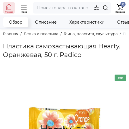
0
тел. (098) 673-42-06
Главная
Меню
Корзина
тел. (050) 604-08-22
наши контакты
Обзор
Описание
Характеристики
Отзы
Главная
Лепка и пластика
Глина, пластита, скульптура
Пл
Пластика самозастывающая Hearty,
Оранжевая, 50 г, Padico
Top