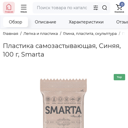
0
тел. (098) 673-42-06
Главная
Меню
Корзина
тел. (050) 604-08-22
наши контакты
Обзор
Описание
Характеристики
Отзы
Главная
Лепка и пластика
Глина, пластита, скульптура
Пл
Пластика самозастывающая, Синяя,
100 г, Smarta
Top