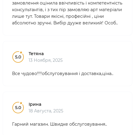
замовлення оцінила ввічливість і компетентність
консультантів, і з тих пір замовляю арт матеріали
лише тут. Товари якісні, професійні , ціни
абсолютно зручні. Вибір дууже великий! Особ..
Тетяна
5.0
13 Ноября, 2025
Все чудово!!!!обслуговування і доставка,ціна..
Ірина
5.0
18 Августа, 2025
Гарний магазин. Швидке обслуговування..