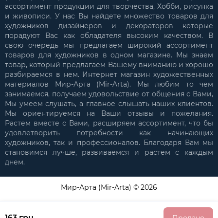
ассортимент продукции для творчества, Хобби, рисунка
и живописи. У нас Вы найдете множество товаров для
художников дизайнеров и декораторов которые
порадуют Вас как обладателя высоким качеством. В
свою очередь мы предлагаем широкий ассортимент
товаров для художников в одном магазине. Мы знаем
товар, который предлагаем Вашему вниманию и хорошо
разбираемся в нем. Интернет магазин художественных
материалов Мир-Арта (Mir-Arta). Мы любим то чем
занимаемся, получаем удовольствие от общения с Вами,
Мы умеем слушать, а главное слышать наших клиентов.
Мы ориентируемся на Ваши отзывы и пожелания.
Растем вместе с Вами, расширяем ассортимент, что бы
удовлетворить потребности как начинающих
художников, так и профессионалов. Благодаря Вам мы
становимся лучше, развиваемся и растем с каждым
днем.
Мир-Арта (Mir-Arta) © 2026
163 грн.