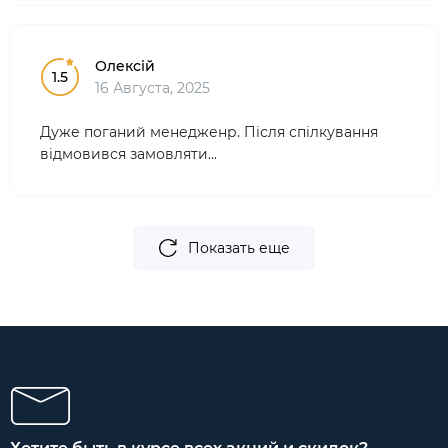
Олексій
1.5
16 Августа, 2025
Дуже поганий менедженр. Після спілкування
відмовився замовляти...
Показать еще