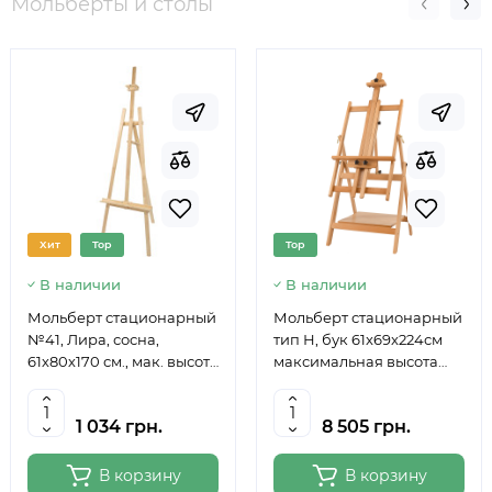
Мольберты и столы
Хит
Top
Top
В наличии
В наличии
Мольберт стационарный
Мольберт стационарный
№41, Лира, сосна,
тип Н, бук 61x69x224см
61х80х170 см., мак. высота
максимальная высота
полотна 124 см., ROSA
полотна 150 см, MEEDEN
Studio
6059
1 034 грн.
8 505 грн.
В корзину
В корзину