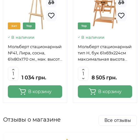
Хит
Top
Top
В наличии
В наличии
Мольберт стационарный
Мольберт стационарный
№41, Лира, сосна,
тип Н, бук 61x69x224см
61х80х170 см., мак. высота
максимальная высота
полотна 124 см., ROSA
полотна 150 см, MEEDEN
Studio
6059
1 034 грн.
8 505 грн.
В корзину
В корзину
Отзывы о магазине
Все отзывы