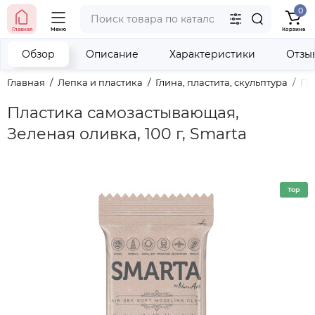
0
тел. (098) 673-42-06
Главная
Меню
Корзина
тел. (050) 604-08-22
наши контакты
Обзор
Описание
Характеристики
Отзы
Главная
Лепка и пластика
Глина, пластита, скульптура
Пл
Пластика самозастывающая,
Зеленая оливка, 100 г, Smarta
Top