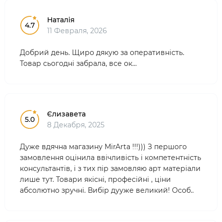
Наталія
4.7
11 Февраля, 2026
Добрий день. Щиро дякую за оперативність.
Товар сьогодні забрала, все ок...
Єлизавета
5.0
8 Декабря, 2025
Дуже вдячна магазину MirArta !!!))) З першого
замовлення оцінила ввічливість і компетентність
консультантів, і з тих пір замовляю арт матеріали
лише тут. Товари якісні, професійні , ціни
абсолютно зручні. Вибір дууже великий! Особ..