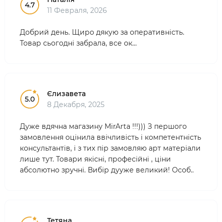
4.7
11 Февраля, 2026
Добрий день. Щиро дякую за оперативність.
Товар сьогодні забрала, все ок...
Єлизавета
5.0
8 Декабря, 2025
Дуже вдячна магазину MirArta !!!))) З першого
замовлення оцінила ввічливість і компетентність
консультантів, і з тих пір замовляю арт матеріали
лише тут. Товари якісні, професійні , ціни
абсолютно зручні. Вибір дууже великий! Особ..
Тетяна