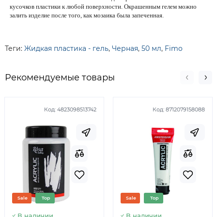
кусочков пластики к любой поверхности. Окрашенным гелем можно
залить изделие после того, как мозаика была запеченная.
Теги:
Жидкая пластика - гель
,
Черная
,
50 мл
,
Fimo
Рекомендуемые товары
Код:
4823098513742
Код:
8712079158088
Sale
Top
Sale
Top
В наличии
В наличии