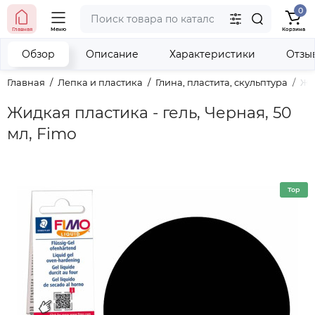
0
тел. (098) 673-42-06
Главная
Меню
Корзина
тел. (050) 604-08-22
наши контакты
Обзор
Описание
Характеристики
Отзы
Главная
Лепка и пластика
Глина, пластита, скульптура
Жид
Жидкая пластика - гель, Черная, 50
мл, Fimo
Top