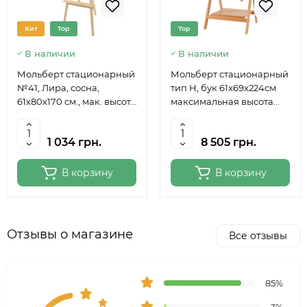
Хит
Top
Top
В наличии
В наличии
Мольберт стационарный
Мольберт стационарный
№41, Лира, сосна,
тип Н, бук 61x69x224см
61х80х170 см., мак. высота
максимальная высота
полотна 124 см., ROSA
полотна 150 см, MEEDEN
Studio
6059
1 034 грн.
8 505 грн.
В корзину
В корзину
Отзывы о магазине
Все отзывы
85%