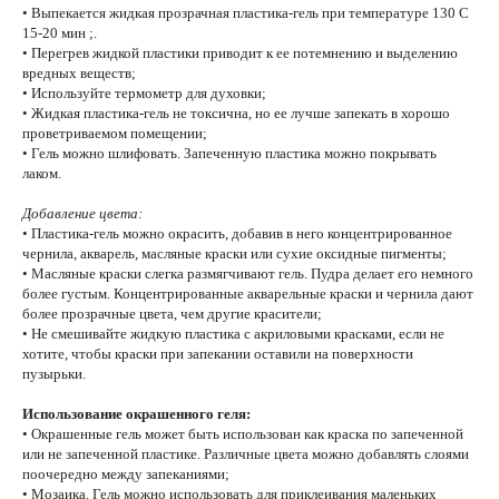
• Выпекается жидкая прозрачная пластика-гель при температуре 130 С
15-20 мин ;.
• Перегрев жидкой пластики приводит к ее потемнению и выделению
вредных веществ;
• Используйте термометр для духовки;
• Жидкая пластика-гель не токсична, но ее лучше запекать в хорошо
проветриваемом помещении;
• Гель можно шлифовать. Запеченную пластика можно покрывать
лаком.
Добавление цвета:
• Пластика-гель можно окрасить, добавив в него концентрированное
чернила, акварель, масляные краски или сухие оксидные пигменты;
• Масляные краски слегка размягчивают гель. Пудра делает его немного
более густым. Концентрированные акварельные краски и чернила дают
более прозрачные цвета, чем другие красители;
• Не смешивайте жидкую пластика с акриловыми красками, если не
хотите, чтобы краски при запекании оставили на поверхности
пузырьки.
Использование окрашенного геля:
• Окрашенные гель может быть использован как краска по запеченной
или не запеченной пластике. Различные цвета можно добавлять слоями
поочередно между запеканиями;
• Мозаика. Гель можно использовать для приклеивания маленьких