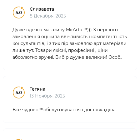
Єлизавета
5.0
8 Декабря, 2025
Дуже вдячна магазину MirArta !!!))) З першого
замовлення оцінила ввічливість і компетентність
консультантів, і з тих пір замовляю арт матеріали
лише тут. Товари якісні, професійні , ціни
абсолютно зручні. Вибір дууже великий! Особ..
Тетяна
5.0
13 Ноября, 2025
Все чудово!!!!обслуговування і доставка,ціна..