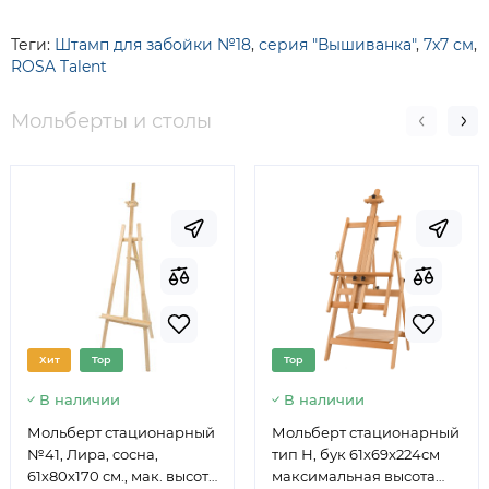
Теги:
Штамп для забойки №18
,
серия "Вышиванка"
,
7х7 см
,
ROSA Talent
Мольберты и столы
Хит
Top
Top
В наличии
В наличии
Мольберт стационарный
Мольберт стационарный
№41, Лира, сосна,
тип Н, бук 61x69x224см
61х80х170 см., мак. высота
максимальная высота