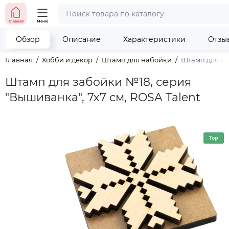
тел. (098) 673-42-06
Главная
Меню
тел. (050) 604-08-22
наши контакты
Обзор
Описание
Характеристики
Отзы
Главная
Хобби и декор
Штамп для набойки
Штамп для на
Штамп для забойки №18, серия
"Вышиванка", 7х7 см, ROSA Talent
Top