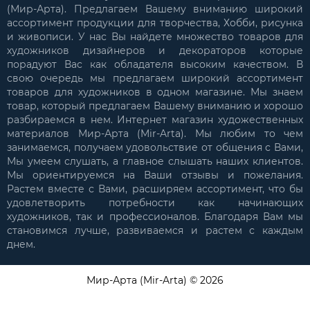
(Мир-Арта). Предлагаем Вашему вниманию широкий
ассортимент продукции для творчества, Хобби, рисунка
и живописи. У нас Вы найдете множество товаров для
художников дизайнеров и декораторов которые
порадуют Вас как обладателя высоким качеством. В
свою очередь мы предлагаем широкий ассортимент
товаров для художников в одном магазине. Мы знаем
товар, который предлагаем Вашему вниманию и хорошо
разбираемся в нем. Интернет магазин художественных
материалов Мир-Арта (Mir-Arta). Мы любим то чем
занимаемся, получаем удовольствие от общения с Вами,
Мы умеем слушать, а главное слышать наших клиентов.
Мы ориентируемся на Ваши отзывы и пожелания.
Растем вместе с Вами, расширяем ассортимент, что бы
удовлетворить потребности как начинающих
художников, так и профессионалов. Благодаря Вам мы
становимся лучше, развиваемся и растем с каждым
днем.
Мир-Арта (Mir-Arta) © 2026