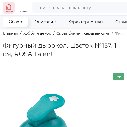
тел. (098) 673-42-06
Главная
Меню
тел. (050) 604-08-22
наши контакты
Обзор
Описание
Характеристики
Отзы
Главная
Хобби и декор
Скрапбукинг, кардмейкинг
Фигурн
Фигурный дырокол, Цветок №157, 1
см, ROSA Talent
Top