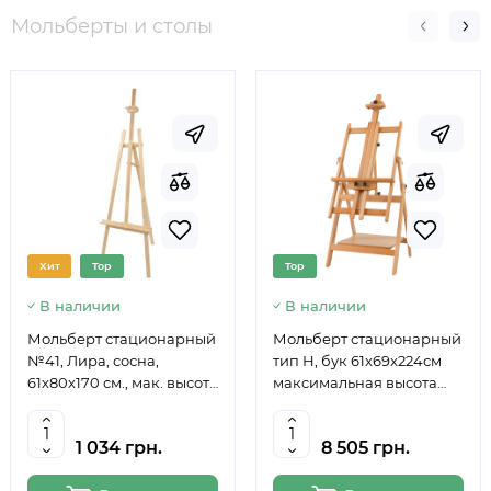
Мольберты и столы
Хит
Top
Top
В наличии
В наличии
Мольберт стационарный
Мольберт стационарный
№41, Лира, сосна,
тип Н, бук 61x69x224см
61х80х170 см., мак. высота
максимальная высота
полотна 124 см., ROSA
полотна 150 см, MEEDEN
Studio
6059
1 034 грн.
8 505 грн.