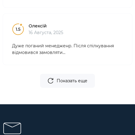
Олексій
1.5
16 Августа, 2025
Дуже поганий менедженр. Після спілкування
відмовився замовляти...
Показать еще