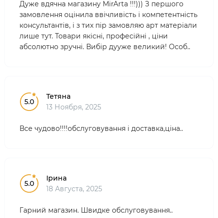
Дуже вдячна магазину MirArta !!!))) З першого
замовлення оцінила ввічливість і компетентність
консультантів, і з тих пір замовляю арт матеріали
лише тут. Товари якісні, професійні , ціни
абсолютно зручні. Вибір дууже великий! Особ..
Тетяна
5.0
13 Ноября, 2025
Все чудово!!!!обслуговування і доставка,ціна..
Ірина
5.0
18 Августа, 2025
Гарний магазин. Швидке обслуговування..