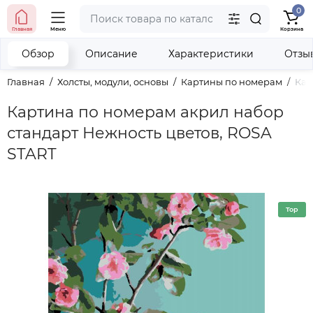
0
тел. (098) 673-42-06
Главная
Меню
Корзина
тел. (050) 604-08-22
наши контакты
Обзор
Описание
Характеристики
Отзы
Главная
Холсты, модули, основы
Картины по номерам
Кар
Картина по номерам акрил набор
стандарт Нежность цветов, ROSA
START
Top