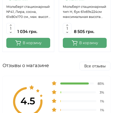
Мольберт стационарный
Мольберт стационарный
№41, Лира, сосна,
тип Н, бук 61x69x224см
61х80х170 см., мак. высота
максимальная высота
полотна 124 см., ROSA
полотна 150 см, MEEDEN
Studio
6059
1 034 грн.
8 505 грн.
В корзину
В корзину
Отзывы о магазине
Все отзывы
85%
3%
4.5
1%
1%