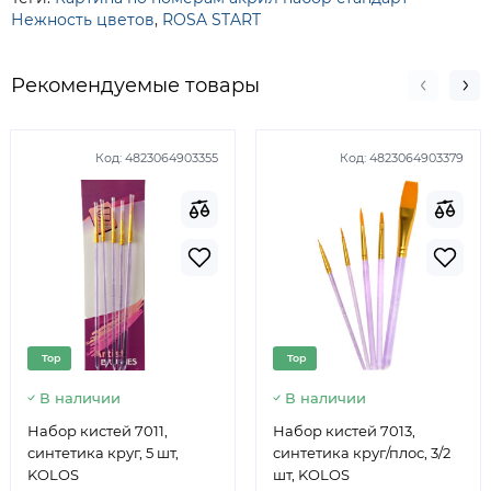
Нежность цветов
,
ROSA START
Рекомендуемые товары
Код:
4823064903355
Код:
4823064903379
Top
Top
В наличии
В наличии
Набор кистей 7011,
Набор кистей 7013,
синтетика круг, 5 шт,
синтетика круг/плос, 3/2
KOLOS
шт, KOLOS