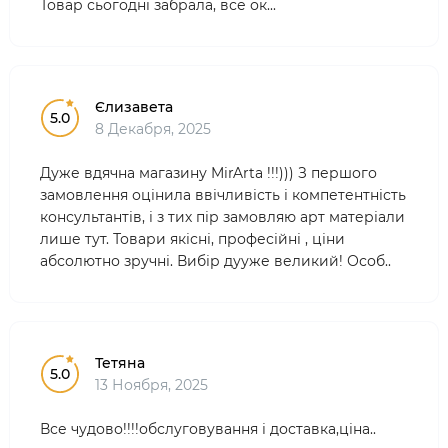
Товар сьогодні забрала, все ок...
Єлизавета
5.0
8 Декабря, 2025
Дуже вдячна магазину MirArta !!!))) З першого
замовлення оцінила ввічливість і компетентність
консультантів, і з тих пір замовляю арт матеріали
лише тут. Товари якісні, професійні , ціни
абсолютно зручні. Вибір дууже великий! Особ..
Тетяна
5.0
13 Ноября, 2025
Все чудово!!!!обслуговування і доставка,ціна..