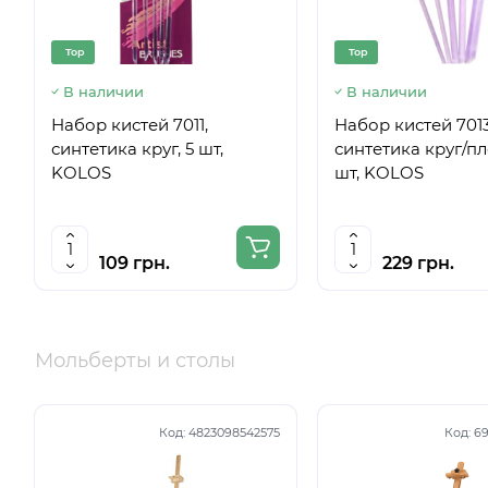
Top
Top
В наличии
В наличии
Набор кистей 7011,
Набор кистей 7013
синтетика круг, 5 шт,
синтетика круг/пло
KOLOS
шт, KOLOS
109 грн.
229 грн.
Мольберты и столы
Код:
4823098542575
Код:
69