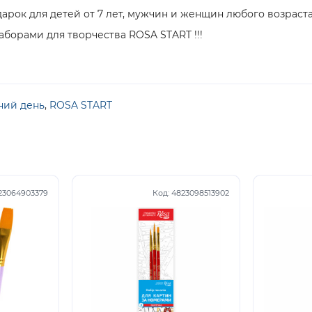
арок для детей от 7 лет, мужчин и женщин любого возраста
борами для творчества ROSA START !!!
ний день
,
ROSA START
23064903379
Код:
4823098513902