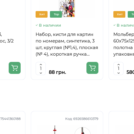
Хит
Top
Хит
T
В наличии
В налич
,
Набор, кисти для картин
Мольберт
с, 3/2
по номерам, синтетика, 3
60х75х12
шт, круглая (№1,4), плоская
полотна 
(№ 4), короткая ручка
упаковке
ROSA START
88 грн.
58
75441360188
Код:
6926586610379