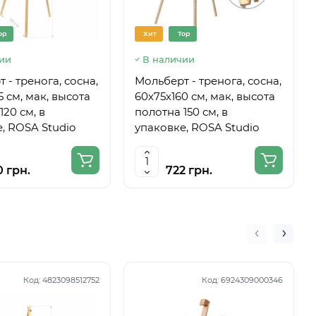
op
Хит
Top
ии
В наличии
 - тренога, сосна,
Мольберт - тренога, сосна,
5 см, мак, высота
60х75х160 см, мак, высота
120 см, в
полотна 150 см, в
, ROSA Studio
упаковке, ROSA Studio
0 грн.
722 грн.
Код:
4823098512752
Код:
6924309000346