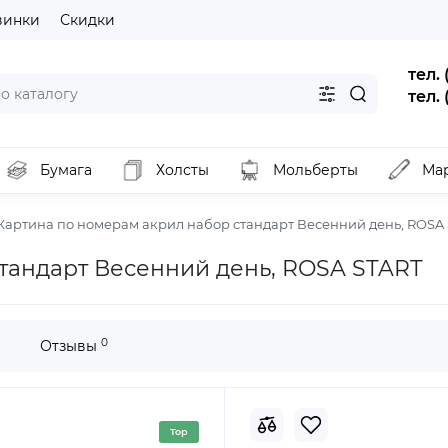
винки
Скидки
тел.
тел.
Бумага
Холсты
Мольберты
Ма
Картина по номерам акрил набор стандарт Весенний день, ROSA
тандарт Весенний день, ROSA START
0
Отзывы
Top