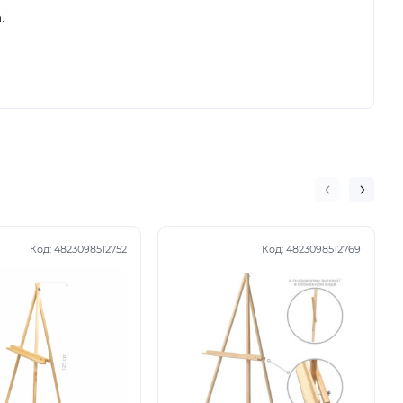
.
Код:
4823098512752
Код:
4823098512769