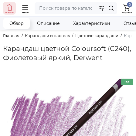
0
тел. (098) 673-42-06
Главная
Меню
Корзина
тел. (050) 604-08-22
наши контакты
Обзор
Описание
Характеристики
Отзы
Главная
Карандаши и пастель
Цветные карандаши
Каран
Карандаш цветной Coloursoft (С240),
Фиолетовый яркий, Derwent
Top