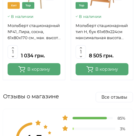
Хит
Top
Top
В наличии
В наличии
Мольберт стационарный
Мольберт стационарный
№41, Лира, сосна,
тип Н, бук 61x69x224см
61х80х170 см., мак. высота
максимальная высота
полотна 124 см., ROSA
полотна 150 см, MEEDEN
Studio
6059
1 034 грн.
8 505 грн.
В корзину
В корзину
Отзывы о магазине
Все отзывы
85%
3%