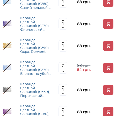
88 грн.
Coloursoft (С350),
Синий ледяной,
Derwent
Карандаш
цветной
88 грн.
Coloursoft (С270),
Фиолетовый
королевский,
Derwent
Карандаш
цветной
88 грн.
Coloursoft (С590),
Охра, Derwent
Карандаш
88 грн.
цветной
84 грн.
Coloursoft (С370),
Бледно-голубой,
Derwent
Карандаш
цветной
88 грн.
Coloursoft (С660),
Персидский
серый, Derwent
Карандаш
цветной
88 грн.
Coloursoft (С250),