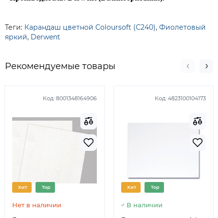
Теги:
Карандаш цветной Coloursoft (С240)
,
Фиолетовый
яркий
,
Derwent
Рекомендуемые товары
Код:
8001348164906
Код:
4823100104173
Хит
Top
Хит
Top
Нет в наличии
В наличии