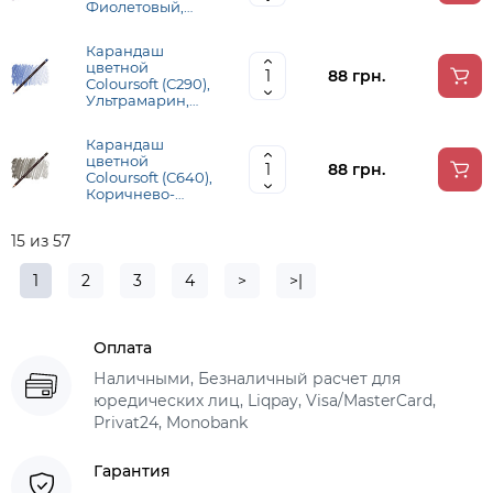
Фиолетовый,
Derwent
Карандаш
цветной
88 грн.
Coloursoft (С290),
Ультрамарин,
Derwent
Карандаш
цветной
88 грн.
Coloursoft (С640),
Коричнево-
черный, Derwent
15 из 57
1
2
3
4
>
>|
Оплата
Наличными, Безналичный расчет для
юредических лиц, Liqpay, Visa/MasterCard,
Privat24, Monobank
Гарантия