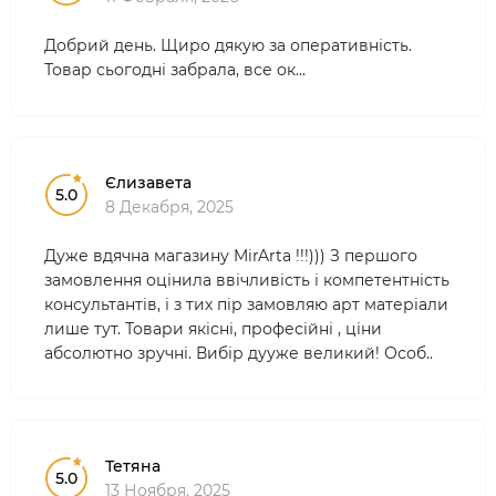
Добрий день. Щиро дякую за оперативність.
Товар сьогодні забрала, все ок...
Єлизавета
5.0
8 Декабря, 2025
Дуже вдячна магазину MirArta !!!))) З першого
замовлення оцінила ввічливість і компетентність
консультантів, і з тих пір замовляю арт матеріали
лише тут. Товари якісні, професійні , ціни
абсолютно зручні. Вибір дууже великий! Особ..
Тетяна
5.0
13 Ноября, 2025