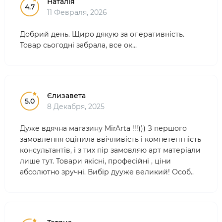
Наталія
4.7
11 Февраля, 2026
Добрий день. Щиро дякую за оперативність.
Товар сьогодні забрала, все ок...
Єлизавета
5.0
8 Декабря, 2025
Дуже вдячна магазину MirArta !!!))) З першого
замовлення оцінила ввічливість і компетентність
консультантів, і з тих пір замовляю арт матеріали
лише тут. Товари якісні, професійні , ціни
абсолютно зручні. Вибір дууже великий! Особ..