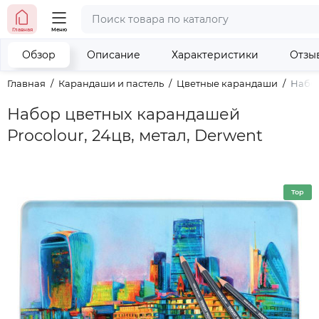
тел. (098) 673-42-06
Главная
Меню
тел. (050) 604-08-22
наши контакты
Обзор
Описание
Характеристики
Отзы
Главная
Карандаши и пастель
Цветные карандаши
Набор
Набор цветных карандашей
Procolour, 24цв, метал, Derwent
Top