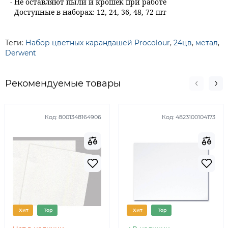
- Не оставляют пыли и крошек при работе
Доступные в наборах: 12, 24, 36, 48, 72 шт
Теги:
Набор цветных карандашей Procolour
,
24цв
,
метал
,
Derwent
Рекомендуемые товары
Код:
8001348164906
Код:
4823100104173
Хит
Top
Хит
Top