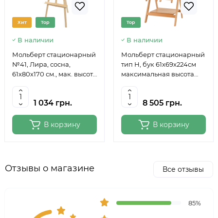
Хит
Top
Top
В наличии
В наличии
Мольберт стационарный
Мольберт стационарный
№41, Лира, сосна,
тип Н, бук 61x69x224см
61х80х170 см., мак. высота
максимальная высота
полотна 124 см., ROSA
полотна 150 см, MEEDEN
Studio
6059
1 034 грн.
8 505 грн.
В корзину
В корзину
Отзывы о магазине
Все отзывы
85%