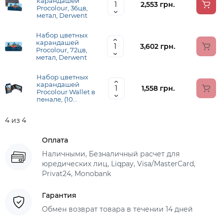
карандашей
2,553 грн.
Procolour, 36цв,
метал, Derwent
Набор цветных
карандашей
3,602 грн.
Procolour, 72цв,
метал, Derwent
Набор цветных
карандашей
1,558 грн.
Procolour Wallet в
пенале, (10
Procolour, 2
Graphic, Blender
4 из 4
+ accessories),
Derwent
Оплата
Наличными, Безналичный расчет для
юредических лиц, Liqpay, Visa/MasterCard,
Privat24, Monobank
Гарантия
Обмен возврат товара в течении 14 дней