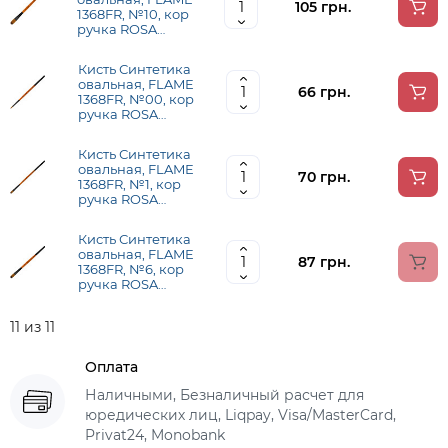
105 грн.
1368FR, №10, кор
ручка ROSA
1368FR10
Кисть Синтетика
овальная, FLAME
66 грн.
1368FR, №00, кор
ручка ROSA
1368FR00
Кисть Синтетика
овальная, FLAME
70 грн.
1368FR, №1, кор
ручка ROSA
1368FR01
Кисть Синтетика
овальная, FLAME
87 грн.
1368FR, №6, кор
ручка ROSA
1368FR06
11 из 11
Оплата
Наличными, Безналичный расчет для
юредических лиц, Liqpay, Visa/MasterCard,
Privat24, Monobank