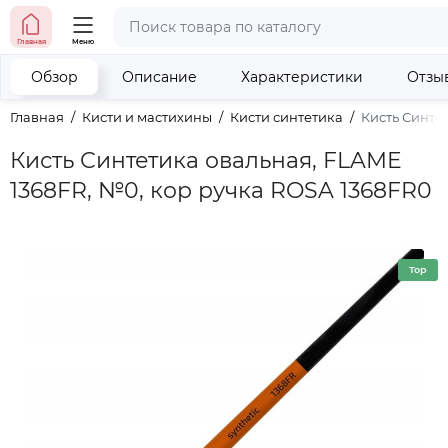
тел. (098) 673-42-06
Главная
Меню
тел. (050) 604-08-22
наши контакты
Обзор
Описание
Характеристики
Отзы
Главная
Кисти и мастихины
Кисти синтетика
Кисть Синте
Кисть Синтетика овальная, FLAME
1368FR, №0, кор ручка ROSA 1368FR0
Top