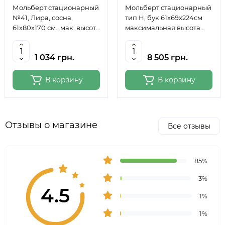
Мольберт стационарный
Мольберт стационарный
№41, Лира, сосна,
тип Н, бук 61x69x224см
61х80х170 см., мак. высота
максимальная высота
полотна 124 см., ROSA
полотна 150 см, MEEDEN
Studio
6059
1 034 грн.
8 505 грн.
В корзину
В корзину
Отзывы о магазине
Все отзывы
85%
3%
4.5
1%
1%