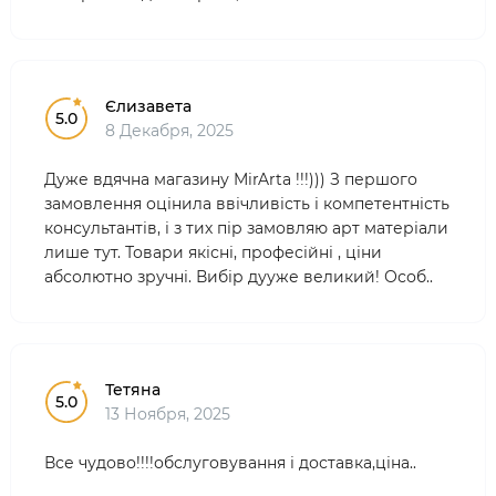
Єлизавета
5.0
8 Декабря, 2025
Дуже вдячна магазину MirArta !!!))) З першого
замовлення оцінила ввічливість і компетентність
консультантів, і з тих пір замовляю арт матеріали
лише тут. Товари якісні, професійні , ціни
абсолютно зручні. Вибір дууже великий! Особ..
Тетяна
5.0
13 Ноября, 2025
Все чудово!!!!обслуговування і доставка,ціна..