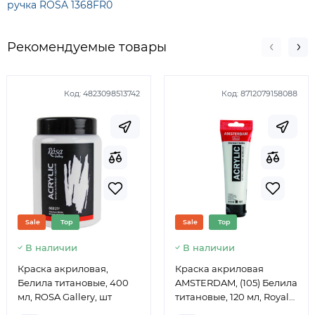
ручка ROSA 1368FR0
Рекомендуемые товары
Код:
4823098513742
Код:
8712079158088
Sale
Top
Sale
Top
В наличии
В наличии
Краска акриловая,
Краска акриловая
Белила титановые, 400
AMSTERDAM, (105) Белила
мл, ROSA Gallery, шт
титановые, 120 мл, Royal
Talens