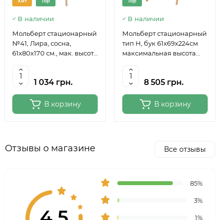
Хит
Top
Top
В наличии
В наличии
Мольберт стационарный
Мольберт стационарный
№41, Лира, сосна,
тип Н, бук 61x69x224см
61х80х170 см., мак. высота
максимальная высота
полотна 124 см., ROSA
полотна 150 см, MEEDEN
Studio
6059
1 034 грн.
8 505 грн.
В корзину
В корзину
Отзывы о магазине
Все отзывы
85%
3%
4.5
1%