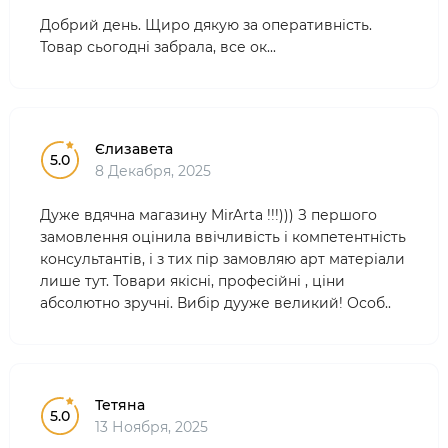
Добрий день. Щиро дякую за оперативність.
Товар сьогодні забрала, все ок...
Єлизавета
5.0
8 Декабря, 2025
Дуже вдячна магазину MirArta !!!))) З першого
замовлення оцінила ввічливість і компетентність
консультантів, і з тих пір замовляю арт матеріали
лише тут. Товари якісні, професійні , ціни
абсолютно зручні. Вибір дууже великий! Особ..
Тетяна
5.0
13 Ноября, 2025