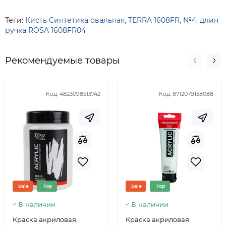
Теги:
Кисть Синтетика овальная
,
TERRA 1608FR
,
№4
,
длин
ручка ROSA 1608FR04
Рекомендуемые товары
Код:
4823098513742
Код:
8712079158088
Sale
Top
Sale
Top
В наличии
В наличии
Краска акриловая,
Краска акриловая