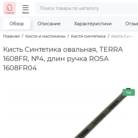
тел. (098) 673-42-06
Главная
Меню
тел. (050) 604-08-22
наши контакты
Обзор
Описание
Характеристики
Отзы
Главная
Кисти и мастихины
Кисти синтетика
Кисть Синте
Кисть Синтетика овальная, TERRA
1608FR, №4, длин ручка ROSA
1608FR04
Top