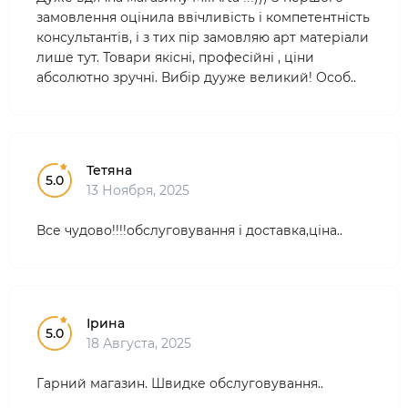
замовлення оцінила ввічливість і компетентність
консультантів, і з тих пір замовляю арт матеріали
лише тут. Товари якісні, професійні , ціни
абсолютно зручні. Вибір дууже великий! Особ..
Тетяна
5.0
13 Ноября, 2025
Все чудово!!!!обслуговування і доставка,ціна..
Ірина
5.0
18 Августа, 2025
Гарний магазин. Швидке обслуговування..