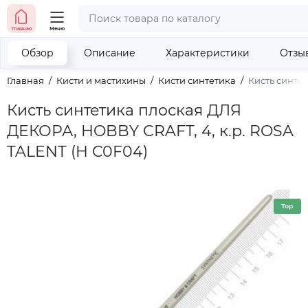
тел. (098) 673-42-06
Главная
Меню
тел. (050) 604-08-22
наши контакты
Обзор
Описание
Характеристики
Отзы
Главная
Кисти и мастихины
Кисти синтетика
Кисть синте
Кисть синтетика плоская ДЛЯ
ДЕКОРА, HOBBY CRAFT, 4, к.р. ROSA
TALENT (H C0F04)
Top