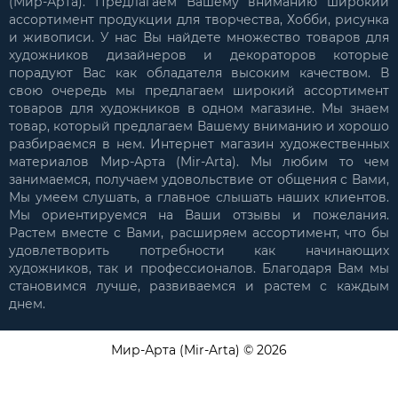
(Мир-Арта). Предлагаем Вашему вниманию широкий
ассортимент продукции для творчества, Хобби, рисунка
и живописи. У нас Вы найдете множество товаров для
художников дизайнеров и декораторов которые
порадуют Вас как обладателя высоким качеством. В
свою очередь мы предлагаем широкий ассортимент
товаров для художников в одном магазине. Мы знаем
товар, который предлагаем Вашему вниманию и хорошо
разбираемся в нем. Интернет магазин художественных
материалов Мир-Арта (Mir-Arta). Мы любим то чем
занимаемся, получаем удовольствие от общения с Вами,
Мы умеем слушать, а главное слышать наших клиентов.
Мы ориентируемся на Ваши отзывы и пожелания.
Растем вместе с Вами, расширяем ассортимент, что бы
удовлетворить потребности как начинающих
художников, так и профессионалов. Благодаря Вам мы
становимся лучше, развиваемся и растем с каждым
днем.
Мир-Арта (Mir-Arta) © 2026