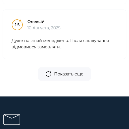
Олексій
1.5
16 Августа, 2025
Дуже поганий менедженр. Після спілкування
відмовився замовляти...
Показать еще