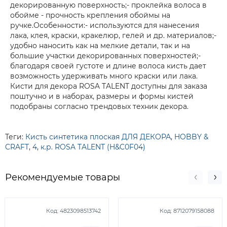
декорированную поверхность;- проклейка волоса в
обойме - прочность крепления обоймы на
ручке.Особенности:- используются для нанесения
лака, клея, краски, кракелюр, гелей и др. материалов;-
удобно наносить как на мелкие детали, так и на
большие участки декорированных поверхностей;-
благодаря своей густоте и длине волоса кисть дает
возможность удерживать много краски или лака.
Кисти для декора ROSA TALENT доступны для заказа
поштучно и в наборах, размеры и формы кистей
подобраны согласно трендовых техник декора.
Теги:
Кисть синтетика плоская ДЛЯ ДЕКОРА
,
HOBBY &
CRAFT
,
4
,
к.р. ROSA TALENT (H&C0F04)
Рекомендуемые товары
Код:
4823098513742
Код:
8712079158088