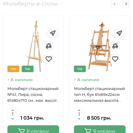
Мольберты и столы
Хит
Top
Top
В наличии
В наличии
Мольберт стационарный
Мольберт стационарный
№41, Лира, сосна,
тип Н, бук 61x69x224см
61х80х170 см., мак. высота
максимальная высота
полотна 124 см., ROSA
полотна 150 см, MEEDEN
Studio
6059
1 034 грн.
8 505 грн.
В корзину
В корзину