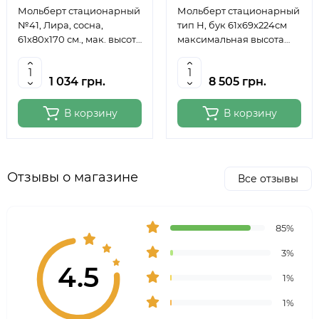
Мольберт стационарный
Мольберт стационарный
№41, Лира, сосна,
тип Н, бук 61x69x224см
61х80х170 см., мак. высота
максимальная высота
полотна 124 см., ROSA
полотна 150 см, MEEDEN
Studio
6059
1 034 грн.
8 505 грн.
В корзину
В корзину
Отзывы о магазине
Все отзывы
85%
3%
4.5
1%
1%