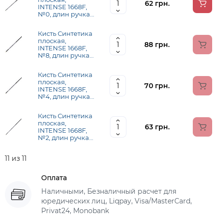
62 грн.
INTENSE 1668F,
№0, длин ручка
ROSA 1668F0
Кисть Синтетика
плоская,
88 грн.
INTENSE 1668F,
№8, длин ручка
ROSA 1668F08
Кисть Синтетика
плоская,
70 грн.
INTENSE 1668F,
№4, длин ручка
ROSA 1668F04
Кисть Синтетика
плоская,
63 грн.
INTENSE 1668F,
№2, длин ручка
ROSA 1668F02
11 из 11
Оплата
Наличными, Безналичный расчет для
юредических лиц, Liqpay, Visa/MasterCard,
Privat24, Monobank