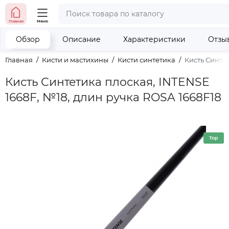
тел. (098) 673-42-06
Главная
Меню
тел. (050) 604-08-22
наши контакты
Обзор
Описание
Характеристики
Отзы
Главная
Кисти и мастихины
Кисти синтетика
Кисть Синтет
Кисть Синтетика плоская, INTENSE
1668F, №18, длин ручка ROSA 1668F18
Top