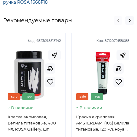
ручка ROSA 1668F18
Рекомендуемые товары
Код:
4823098513742
Код:
8712079158088
Sale
Top
Sale
Top
В наличии
В наличии
Краска акриловая,
Краска акриловая
Белила титановые, 400
AMSTERDAM, (105) Белила
мл, ROSA Gallery, шт
титановые, 120 мл, Royal
Talens