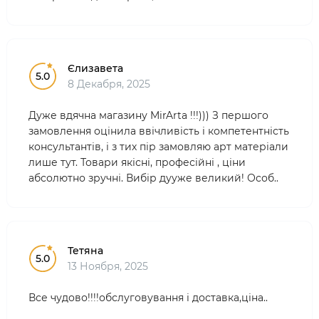
Єлизавета
5.0
8 Декабря, 2025
Дуже вдячна магазину MirArta !!!))) З першого
замовлення оцінила ввічливість і компетентність
консультантів, і з тих пір замовляю арт матеріали
лише тут. Товари якісні, професійні , ціни
абсолютно зручні. Вибір дууже великий! Особ..
Тетяна
5.0
13 Ноября, 2025
Все чудово!!!!обслуговування і доставка,ціна..