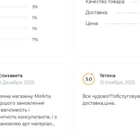
Качество товара:
3%
Доставка:
1%
Цена:
1%
7%
Єлизавета
Тетяна
5.0
8 Декабря, 2025
13 Ноября, 2025
ячна магазину MirArta
Все чудово!!!!обслуговув
 першого замовлення
доставка,ціна..
ввічливість і
тність консультантів, і з
 замовляю арт матеріали
. Товари якісні,
йні , ціни абсолютно