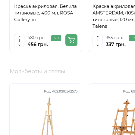
Краска акриловая, Белила
Краска акрилова
титановые, 400 мл, ROSA
AMSTERDAM, (105)
Gallery, шт
титановые, 120 мл,
Talens
480 грн.
355 грн.
-5 %
-5
456 грн.
337 грн.
Мольберты и столы
Код:
4823098542575
Код:
69