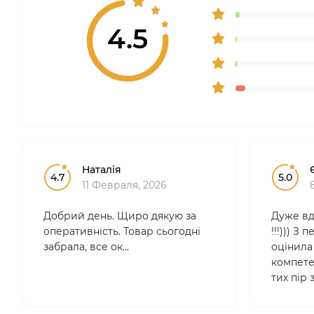
4.5
Наталія
4.7
5.0
11 Февраля, 2026
Добрий день. Щиро дякую за
Дуже вд
оперативність. Товар сьогодні
!!!))) З
забрала, все ок...
оцінила 
компетен
тих пір
лише тут
професі