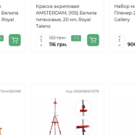
я
Краска акриловая
Набор м
 Белила
AMSTERDAM, (105) Белила
Пленер 2
 Royal
титановые, 20 мл, Royal
Gallery
Talens
122 грн.
 %
-5 %
116 грн.
90
75441360188
Код:
6926586610379