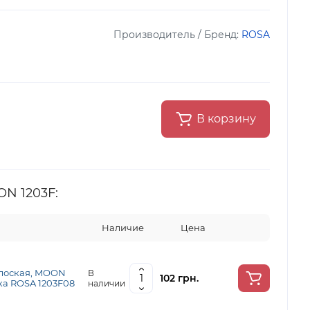
Производитель / Бренд:
ROSA
В корзину
N 1203F:
Наличие
Цена
плоская, MOON
В
102 грн.
чка ROSA 1203F08
наличии