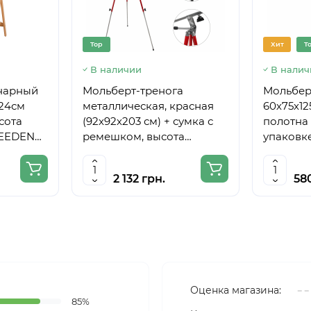
Top
Хит
T
В наличии
В налич
нарный
Мольберт-тренога
Мольберт
224см
металлическая, красная
60х75х12
сота
(92х92х203 см) + сумка с
полотна 
MEEDEN
ремешком, высота
упаковке
полотна до 78 см,D,K,ART
CRAFT
2 132 грн.
58
Оценка магазина:
85%