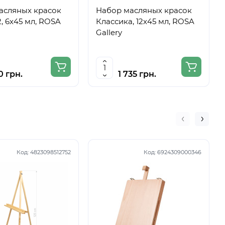
асляных красок
Набор масляных красок
, 6х45 мл, ROSA
Классика, 12х45 мл, ROSA
Gallery
0 грн.
1 735 грн.
Код:
4823098512752
Код:
6924309000346