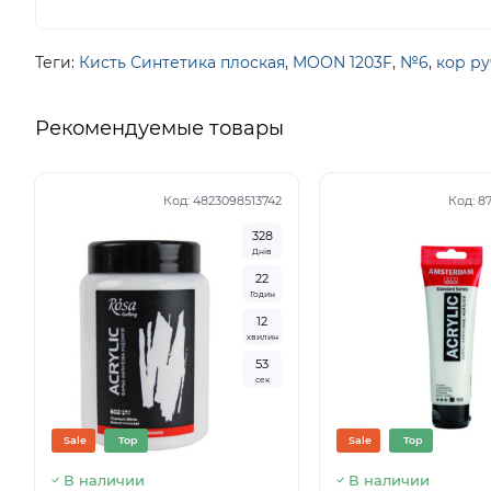
Теги:
Кисть Синтетика плоская
,
MOON 1203F
,
№6
,
кор ру
Рекомендуемые товары
Код:
4823098513742
Код:
8
3
2
8
Днів
2
2
Годин
1
2
хвилин
5
2
сек
Sale
Top
Sale
Top
В наличии
В наличии