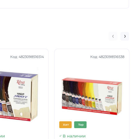
Код:
4823098516514
Код:
4823098516538
Хит
Top
ии
В наличии