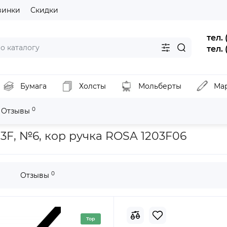
винки
Скидки
тел.
тел.
Бумага
Холсты
Мольберты
Ма
0
Отзывы
нтетика плоская, MOON 1203F, №6, кор ручка ROSA 1203F06
3F, №6, кор ручка ROSA 1203F06
0
Отзывы
Top