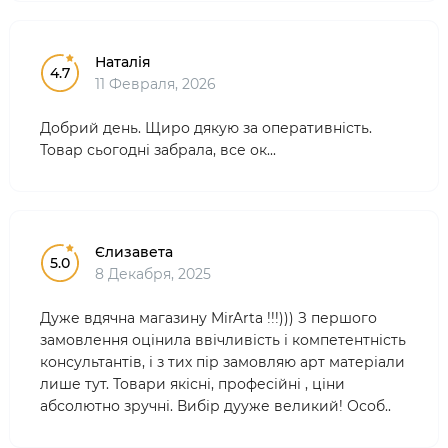
Наталія
4.7
11 Февраля, 2026
Добрий день. Щиро дякую за оперативність.
Товар сьогодні забрала, все ок...
Єлизавета
5.0
8 Декабря, 2025
Дуже вдячна магазину MirArta !!!))) З першого
замовлення оцінила ввічливість і компетентність
консультантів, і з тих пір замовляю арт матеріали
лише тут. Товари якісні, професійні , ціни
абсолютно зручні. Вибір дууже великий! Особ..