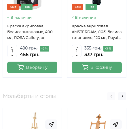
Sale
Top
Sale
Top
В наличии
В наличии
Краска акриловая,
Краска акриловая
Белила титановые, 400
AMSTERDAM, (105) Белила
мл, ROSA Gallery, шт
титановые, 120 мл, Royal
Talens
480 грн.
355 грн.
-5 %
-5 %
456 грн.
337 грн.
В корзину
В корзину
Мольберты и столы