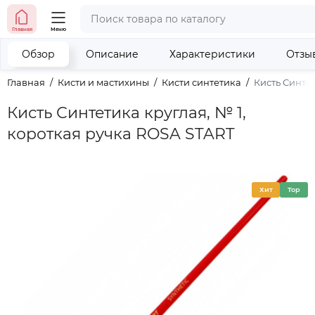
тел. (098) 673-42-06
Главная
Меню
тел. (050) 604-08-22
наши контакты
Обзор
Описание
Характеристики
Отзы
Главная
Кисти и мастихины
Кисти синтетика
Кисть Синтет
Кисть Синтетика круглая, № 1,
короткая ручка ROSA START
Хит
Top