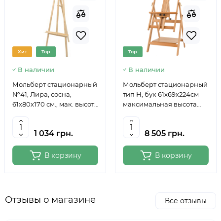
Хит
Top
Top
В наличии
В наличии
Мольберт стационарный
Мольберт стационарный
№41, Лира, сосна,
тип Н, бук 61x69x224см
61х80х170 см., мак. высота
максимальная высота
полотна 124 см., ROSA
полотна 150 см, MEEDEN
Studio
6059
1 034 грн.
8 505 грн.
В корзину
В корзину
Отзывы о магазине
Все отзывы