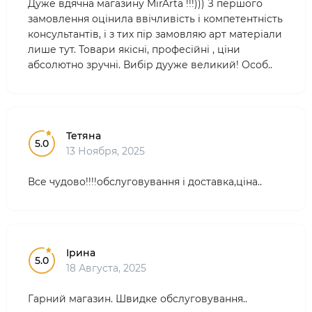
Дуже вдячна магазину MirArta !!!))) З першого
замовлення оцінила ввічливість і компетентність
консультантів, і з тих пір замовляю арт матеріали
лише тут. Товари якісні, професійні , ціни
абсолютно зручні. Вибір дууже великий! Особ..
Тетяна
5.0
13 Ноября, 2025
Все чудово!!!!обслуговування і доставка,ціна..
Ірина
5.0
18 Августа, 2025
Гарний магазин. Швидке обслуговування..