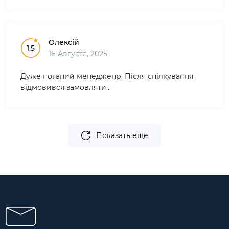
Олексій
1.5
16 Августа, 2025
Дуже поганий менедженр. Після спілкування
відмовився замовляти...
Показать еще