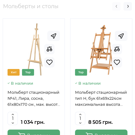
Мольберты и столы
Хит
Top
Top
В наличии
В наличии
Мольберт стационарный
Мольберт стационарный
№41, Лира, сосна,
тип Н, бук 61x69x224см
61х80х170 см., мак. высота
максимальная высота
полотна 124 см., ROSA
полотна 150 см, MEEDEN
Studio
6059
1 034 грн.
8 505 грн.