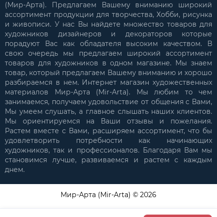
(Мир-Арта). Предлагаем Вашему вниманию широкий
ассортимент продукции для творчества, Хобби, рисунка
и живописи. У нас Вы найдете множество товаров для
художников дизайнеров и декораторов которые
порадуют Вас как обладателя высоким качеством. В
свою очередь мы предлагаем широкий ассортимент
товаров для художников в одном магазине. Мы знаем
товар, который предлагаем Вашему вниманию и хорошо
разбираемся в нем. Интернет магазин художественных
материалов Мир-Арта (Mir-Arta). Мы любим то чем
занимаемся, получаем удовольствие от общения с Вами,
Мы умеем слушать, а главное слышать наших клиентов.
Мы ориентируемся на Ваши отзывы и пожелания.
Растем вместе с Вами, расширяем ассортимент, что бы
удовлетворить потребности как начинающих
художников, так и профессионалов. Благодаря Вам мы
становимся лучше, развиваемся и растем с каждым
днем.
Мир-Арта (Mir-Arta) © 2026