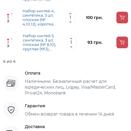
короткая ручка
ROSA START
Набор кистей 4,
синтетика, 3 шт,
100 грн.
плоская (№
4,10,12), короткая
ручка ROSA
START
Набор кистей 5,
синтетика, 3 шт,
93 грн.
плоская (№ 8,10),
круглая (№2),
короткая ручка
ROSA START
4 из 4
Оплата
Наличными, Безналичный расчет для
юредических лиц, Liqpay, Visa/MasterCard,
Privat24, Monobank
Гарантия
Обмен возврат товара в течении 14 дней
Доставка