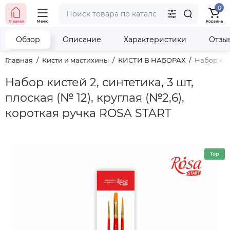
0
тел. (098) 673-42-06
Главная
Меню
Корзина
тел. (050) 604-08-22
наши контакты
Обзор
Описание
Характеристики
Отзы
Главная
Кисти и мастихины
КИСТИ В НАБОРАХ
Набор кист
Набор кистей 2, синтетика, 3 шт,
плоская (№ 12), круглая (№2,6),
короткая ручка ROSA START
Top