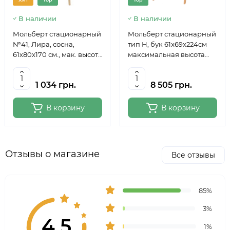
В наличии
В наличии
Мольберт стационарный
Мольберт стационарный
№41, Лира, сосна,
тип Н, бук 61x69x224см
61х80х170 см., мак. высота
максимальная высота
полотна 124 см., ROSA
полотна 150 см, MEEDEN
Studio
6059
1 034 грн.
8 505 грн.
В корзину
В корзину
Отзывы о магазине
Все отзывы
85%
3%
4.5
1%