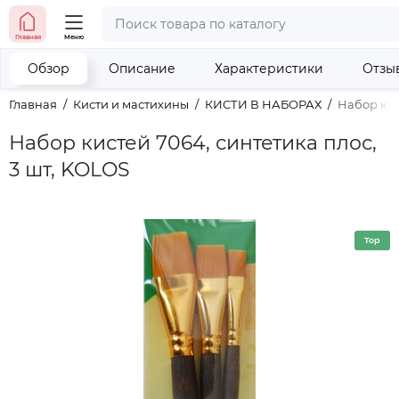
тел. (098) 673-42-06
Главная
Меню
тел. (050) 604-08-22
наши контакты
Обзор
Описание
Характеристики
Отзы
Главная
Кисти и мастихины
КИСТИ В НАБОРАХ
Набор кис
Набор кистей 7064, синтетика плос,
3 шт, KOLOS
Top