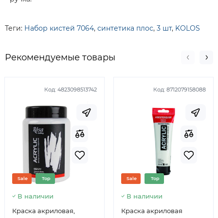
Теги:
Набор кистей 7064
,
синтетика плос
,
3 шт
,
KOLOS
Рекомендуемые товары
Код:
4823098513742
Код:
8712079158088
Sale
Top
Sale
Top
В наличии
В наличии
Краска акриловая,
Краска акриловая