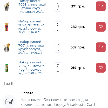
Набор кистей
7068, синтетика/
371 грн.
щетина круг/
плос/овал, 2/2/2
шт, KOLOS
Набор кистей
7073, синтетика
282 грн.
круг/плос/угл,
3/3/1 шт, KOLOS
Набор кистей
7061, синтетика
557 грн.
круг/плос/угл,
3/3/1 шт, KOLOS
Набор кистей
7067, синтетика
214 грн.
круг/плос/угл,
2/1/1 шт, KOLOS
11 из 11
Оплата
Наличными, Безналичный расчет для
юредических лиц, Liqpay, Visa/MasterCard,