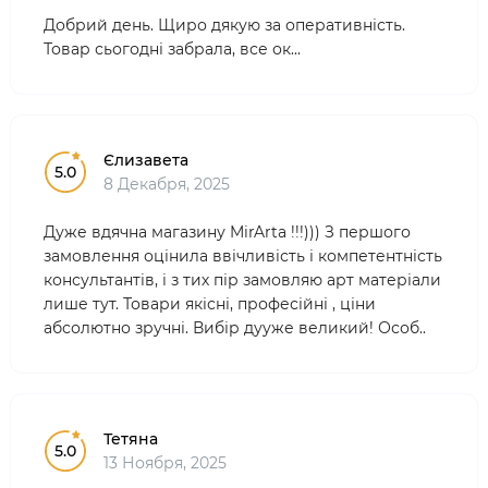
Добрий день. Щиро дякую за оперативність.
Товар сьогодні забрала, все ок...
Єлизавета
5.0
8 Декабря, 2025
Дуже вдячна магазину MirArta !!!))) З першого
замовлення оцінила ввічливість і компетентність
консультантів, і з тих пір замовляю арт матеріали
лише тут. Товари якісні, професійні , ціни
абсолютно зручні. Вибір дууже великий! Особ..
Тетяна
5.0
13 Ноября, 2025