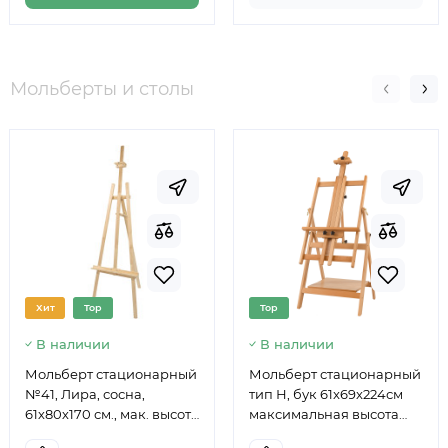
Мольберты и столы
Хит
Top
Top
В наличии
В наличии
Мольберт стационарный
Мольберт стационарный
№41, Лира, сосна,
тип Н, бук 61x69x224см
61х80х170 см., мак. высота
максимальная высота
полотна 124 см., ROSA
полотна 150 см, MEEDEN