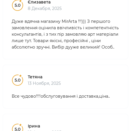
Єлизавета
5.0
8 Декабря, 2025
Дуже вдячна магазину MirArta !!!))) З першого
замовлення оцінила ввічливість і компетентність
консультантів, і з тих пір замовляю арт матеріали
лише тут. Товари якісні, професійні , ціни
абсолютно зручні. Вибір дууже великий! Особ..
Тетяна
5.0
13 Ноября, 2025
Все чудово!!!!обслуговування і доставка,ціна..
Ірина
5.0