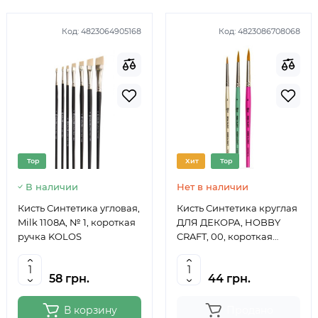
Код:
4823064905168
Код:
4823086708068
Top
Хит
Top
В наличии
Нет в наличии
Кисть Синтетика угловая,
Кисть Синтетика круглая
Milk 1108A, № 1, короткая
ДЛЯ ДЕКОРА, HOBBY
ручка KOLOS
CRAFT, 00, короткая
ручка ROSA TALENT
58 грн.
44 грн.
В корзину
Продано