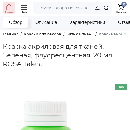
0
тел. (098) 673-42-06
Главная
Меню
Корзина
тел. (050) 604-08-22
наши контакты
Обзор
Описание
Характеристики
Отзы
Главная
Краски для декора
Батик и ткань
Краска акрилова
Краска акриловая для тканей,
Зеленая, флуоресцентная, 20 мл,
ROSA Talent
Top