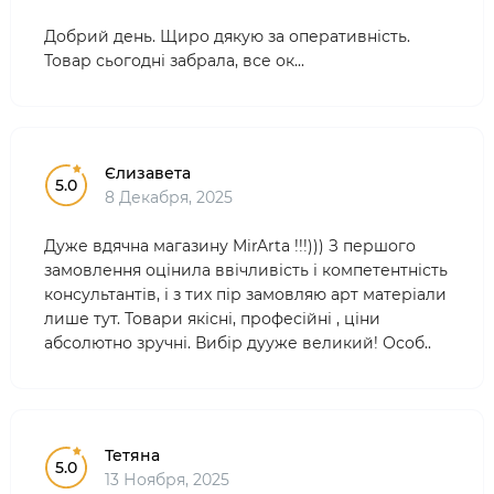
Добрий день. Щиро дякую за оперативність.
Товар сьогодні забрала, все ок...
Єлизавета
5.0
8 Декабря, 2025
Дуже вдячна магазину MirArta !!!))) З першого
замовлення оцінила ввічливість і компетентність
консультантів, і з тих пір замовляю арт матеріали
лише тут. Товари якісні, професійні , ціни
абсолютно зручні. Вибір дууже великий! Особ..
Тетяна
5.0
13 Ноября, 2025