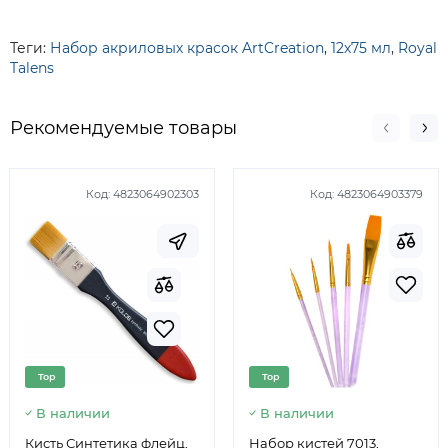
Теги:
Набор акриловых красок ArtCreation
,
12х75 мл
,
Royal
Talens
Рекомендуемые товары
Код:
4823064902303
Код:
4823064903379
Top
Top
В наличии
В наличии
Кисть Синтетика флейц,
Набор кистей 7013,