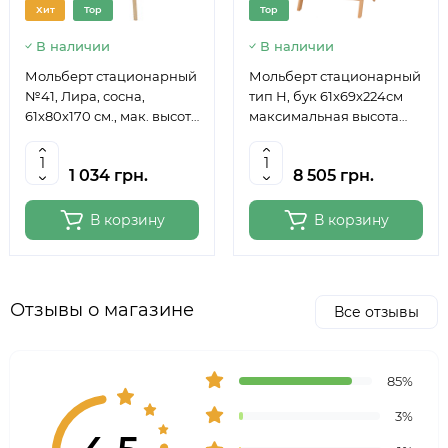
Хит
Top
Top
В наличии
В наличии
Мольберт стационарный
Мольберт стационарный
№41, Лира, сосна,
тип Н, бук 61x69x224см
61х80х170 см., мак. высота
максимальная высота
полотна 124 см., ROSA
полотна 150 см, MEEDEN
Studio
6059
1 034 грн.
8 505 грн.
В корзину
В корзину
Отзывы о магазине
Все отзывы
85%
3%