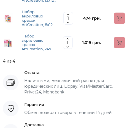
ArtCreation, 12х12
мл, Royal Talens
Набор
акриловых
474 грн.
красок
ArtCreation, 8х12
мл, Royal Talens
Набор
акриловых
1,019 грн.
красок
ArtCreation, 24х12
мл, Royal Talens
4 из 4
Оплата
Наличными, Безналичный расчет для
юредических лиц, Liqpay, Visa/MasterCard,
Privat24, Monobank
Гарантия
Обмен возврат товара в течении 14 дней
Доставка