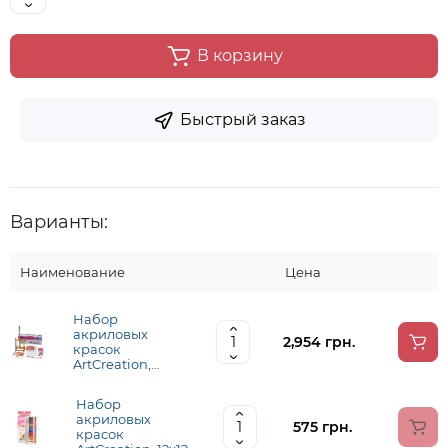
В корзину
Быстрый заказ
Варианты:
Наименование
Цена
Набор
акриловых
2,954 грн.
красок
ArtCreation,
Combiset,
12х12мл,
Набор
мольберт, холст
акриловых
24х30, кисточки -
575 грн.
красок
2шт, Royal Talens