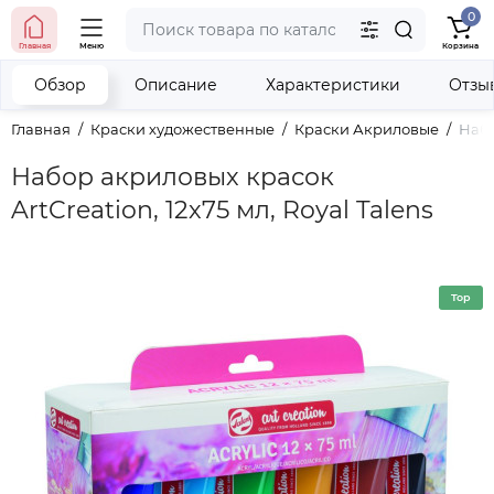
0
тел. (098) 673-42-06
Главная
Меню
Корзина
тел. (050) 604-08-22
наши контакты
Обзор
Описание
Характеристики
Отзы
Главная
Краски художественные
Краски Акриловые
Набо
Набор акриловых красок
ArtCreation, 12х75 мл, Royal Talens
Top