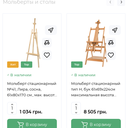
Мольберты и столы
Хит
Top
Top
В наличии
В наличии
Мольберт стационарный
Мольберт стационарный
№41, Лира, сосна,
тип Н, бук 61x69x224см
61х80х170 см., мак. высота
максимальная высота
полотна 124 см., ROSA
полотна 150 см, MEEDEN
Studio
6059
1 034 грн.
8 505 грн.
В корзину
В корзину