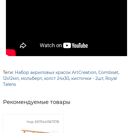
Теги:
Набор акриловых красок ArtCreation
,
Combiset
,
12х12мл
,
мольберт
,
холст 24х30
,
кисточки - 2шт
,
Royal
Talens
Рекомендуемые товары
Код:
6975441367378