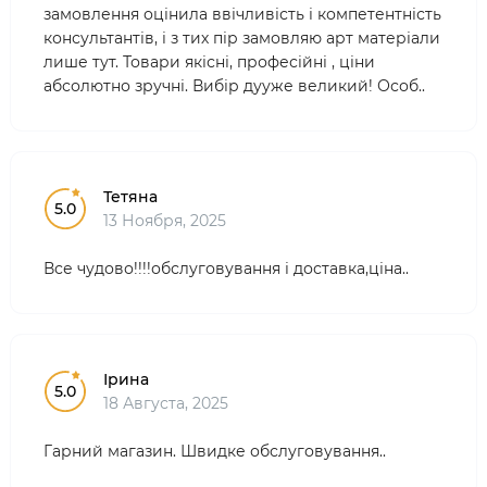
замовлення оцінила ввічливість і компетентність
консультантів, і з тих пір замовляю арт матеріали
лише тут. Товари якісні, професійні , ціни
абсолютно зручні. Вибір дууже великий! Особ..
Тетяна
5.0
13 Ноября, 2025
Все чудово!!!!обслуговування і доставка,ціна..
Ірина
5.0
18 Августа, 2025
Гарний магазин. Швидке обслуговування..