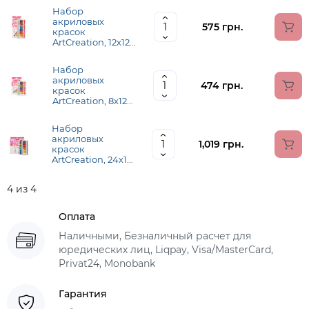
Набор
акриловых
575 грн.
красок
ArtCreation, 12х12
мл, Royal Talens
Набор
акриловых
474 грн.
красок
ArtCreation, 8х12
мл, Royal Talens
Набор
акриловых
1,019 грн.
красок
ArtCreation, 24х12
мл, Royal Talens
4 из 4
Оплата
Наличными, Безналичный расчет для
юредических лиц, Liqpay, Visa/MasterCard,
Privat24, Monobank
Гарантия