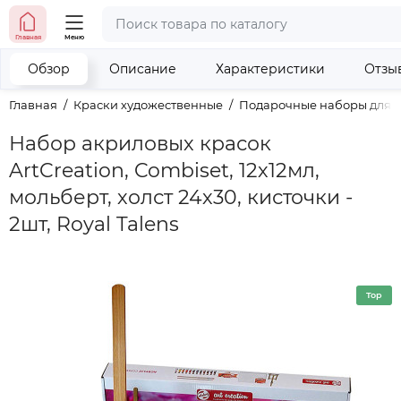
тел. (098) 673-42-06
Главная
Меню
тел. (050) 604-08-22
наши контакты
Обзор
Описание
Характеристики
Отзы
Главная
Краски художественные
Подарочные наборы для т
Набор акриловых красок
ArtCreation, Combiset, 12х12мл,
мольберт, холст 24х30, кисточки -
2шт, Royal Talens
Top