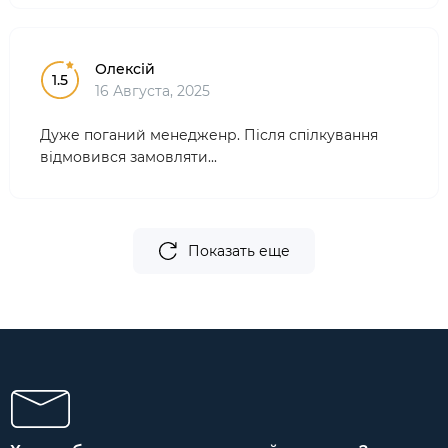
Олексій
1.5
16 Августа, 2025
Дуже поганий менедженр. Після спілкування
відмовився замовляти...
Показать еще