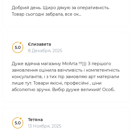
Добрий день. Щиро дякую за оперативність.
Товар сьогодні забрала, все ок...
Єлизавета
5.0
8 Декабря, 2025
Дуже вдячна магазину MirArta !!!))) З першого
замовлення оцінила ввічливість і компетентність
консультантів, і з тих пір замовляю арт матеріали
лише тут. Товари якісні, професійні , ціни
абсолютно зручні. Вибір дууже великий! Особ..
Тетяна
5.0
13 Ноября, 2025