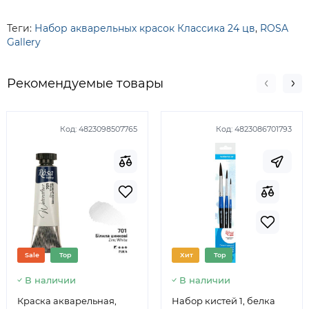
Теги:
Набор акварельных красок Классика 24 цв
,
ROSA
Gallery
Рекомендуемые товары
Код:
4823098507765
Код:
4823086701793
Sale
Top
Хит
Top
В наличии
В наличии
Краска акварельная,
Набор кистей 1, белка