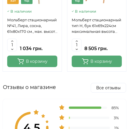
Хит
Top
Top
В наличии
В наличии
Мольберт стационарный
Мольберт стационарный
№41, Лира, сосна,
тип Н, бук 61x69x224см
61х80х170 см., мак. высота
максимальная высота
полотна 124 см., ROSA
полотна 150 см, MEEDEN
Studio
6059
1 034 грн.
8 505 грн.
В корзину
В корзину
Отзывы о магазине
Все отзывы
85%
3%
4.5
1%