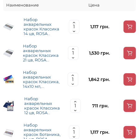
Наименование
Цена
Набор
акварельных
1,117 грн.
красок Классика
14 цв, ROSA
Gallery
Набор
акварельных
1,530 грн.
красок Классика
21 цв, ROSA
Gallery
Набор
акварельных
1,842 грн.
красок Классика,
14х10 мл,
деревянный
пенал, ROSA
Набор
Gallery
акварельных
711 грн.
красок Классика
12 цв, ROSA
Gallery
Набор
акварельных
1,117 грн.
красок Ботаника,