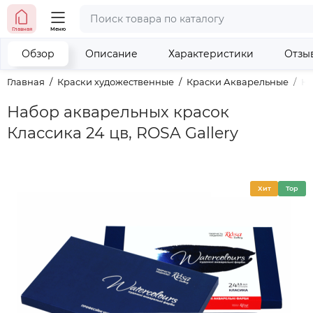
тел. (098) 673-42-06
Главная
Меню
тел. (050) 604-08-22
наши контакты
Обзор
Описание
Характеристики
Отзы
Главная
Краски художественные
Краски Акварельные
На
Набор акварельных красок
Классика 24 цв, ROSA Gallery
Хит
Top