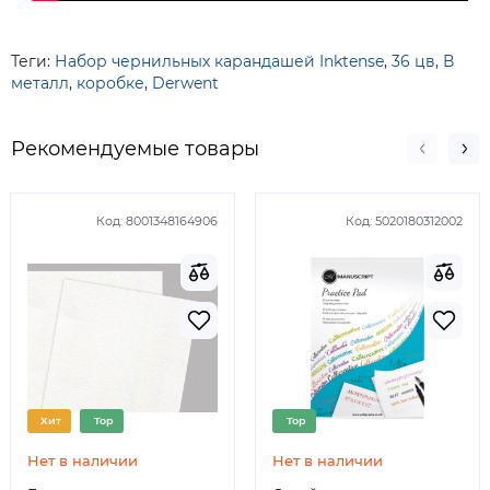
Теги:
Набор чернильных карандашей Inktense
,
36 цв
,
В
металл
,
коробке
,
Derwent
Рекомендуемые товары
Код:
8001348164906
Код:
5020180312002
Хит
Top
Top
Нет в наличии
Нет в наличии