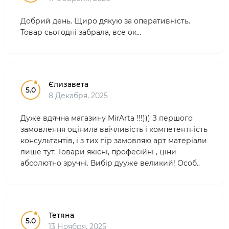
Добрий день. Щиро дякую за оперативність.
Товар сьогодні забрала, все ок...
Єлизавета
5.0
8 Декабря, 2025
Дуже вдячна магазину MirArta !!!))) З першого
замовлення оцінила ввічливість і компетентність
консультантів, і з тих пір замовляю арт матеріали
лише тут. Товари якісні, професійні , ціни
абсолютно зручні. Вибір дууже великий! Особ..
Тетяна
5.0
13 Ноября, 2025