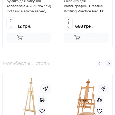
Бумага для рисунка
Склейка для
Accademia А3 (29.7х42 см)
каллиграфии, Creative
160 г м2, мелкое зерно,
Writing Practice Pad, 80 г
Fabriano
м2,50 л, Manuscript
12 грн.
668 грн.
Продано
Продано
Мольберты и столы