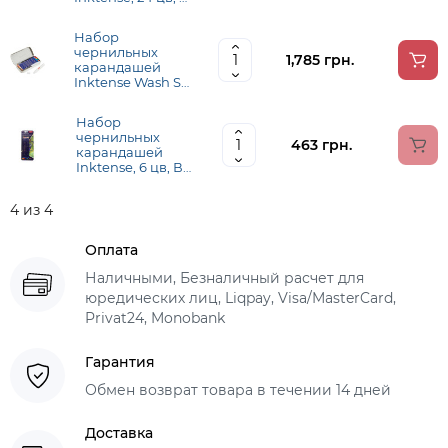
металл, коробке,
Derwent
Набор
чернильных
1,785 грн.
карандашей
Inktense Wash Set
в металическом
пенале, (8
Набор
Inktense, кисть з
чернильных
резервуаром,
463 грн.
карандашей
спрей для воды),
Inktense, 6 цв, В
Derwent
блистере,
Derwent
4 из 4
Оплата
Наличными, Безналичный расчет для
юредических лиц, Liqpay, Visa/MasterCard,
Privat24, Monobank
Гарантия
Обмен возврат товара в течении 14 дней
Доставка