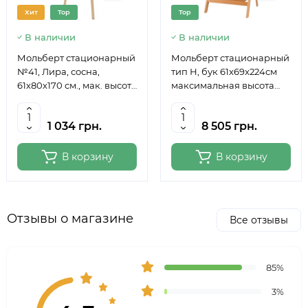
Хит
Top
Top
В наличии
В наличии
Мольберт стационарный
Мольберт стационарный
№41, Лира, сосна,
тип Н, бук 61x69x224см
61х80х170 см., мак. высота
максимальная высота
полотна 124 см., ROSA
полотна 150 см, MEEDEN
Studio
6059
1 034 грн.
8 505 грн.
В корзину
В корзину
Отзывы о магазине
Все отзывы
85%
3%