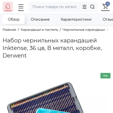
0
тел. (098) 673-42-06
Главная
Меню
Корзина
тел. (050) 604-08-22
наши контакты
Обзор
Описание
Характеристики
Отзы
Главная
Карандаши и пастель
Чернильные карандаши
Н
Набор чернильных карандашей
Inktense, 36 цв, В металл, коробке,
Derwent
Top